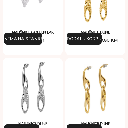
NAUŠNICE GOLDEN EAR
NAUŠNICE DUNE
NEMA NA STANJU
DODAJ U KORPU
154.00
KM
134.00
KM
93.80
KM
NAUŠNICE DUNE
NAUŠNICE DUNE