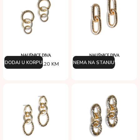
NAUŠNICE DIVA
NAUŠNICE DIVA
DODAJ U KORPU
NEMA NA STANJU
86.00
KM
60.20
KM
86.00
KM