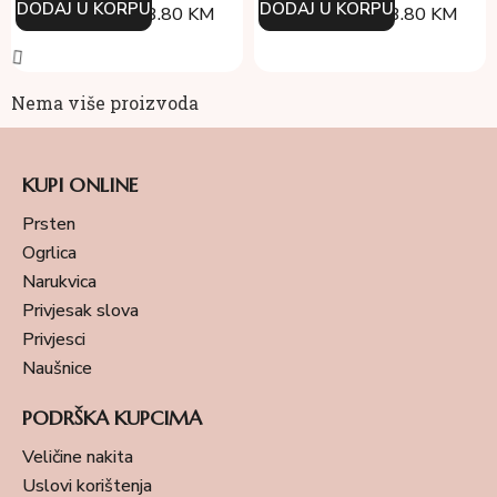
DODAJ U KORPU
DODAJ U KORPU
134.00
KM
93.80
KM
134.00
KM
93.80
KM
Nema više proizvoda
KUPI ONLINE
Prsten
Ogrlica
Narukvica
Privjesak slova
Privjesci
Naušnice
PODRŠKA KUPCIMA
Veličine nakita
Uslovi korištenja