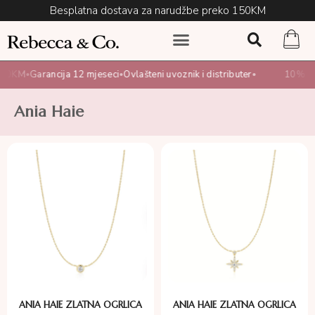
Besplatna dostava za narudžbe preko 150KM
150KM
Garancija 12 mjeseci
Ovlašteni uvoznik i distributer
10% pop
•
•
•
Ania Haie
ANIA HAIE ZLATNA OGRLICA
ANIA HAIE ZLATNA OGRLICA