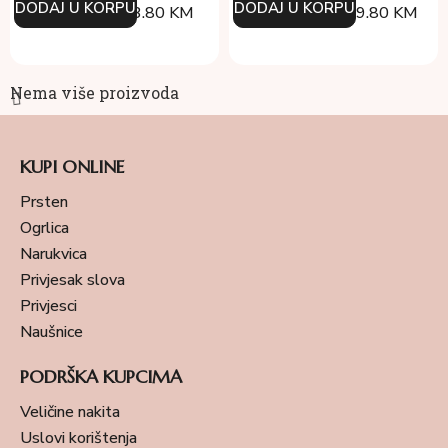
DODAJ U KORPU
DODAJ U KORPU
134.00
KM
93.80
KM
214.00
KM
149.80
KM
Nema više proizvoda
KUPI ONLINE
Prsten
Ogrlica
Narukvica
Privjesak slova
Privjesci
Naušnice
PODRŠKA KUPCIMA
Veličine nakita
Uslovi korištenja