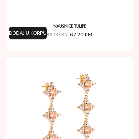
NAUŠNICE TULIPE
DODAJ U KORPU
96.00
KM
67.20
KM