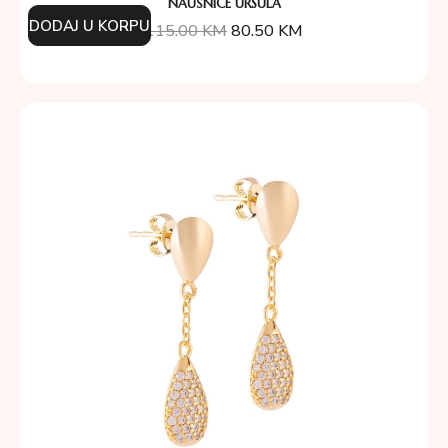
NAUŠNICE URSULA
DODAJ U KORPU
115.00
KM
80.50
KM