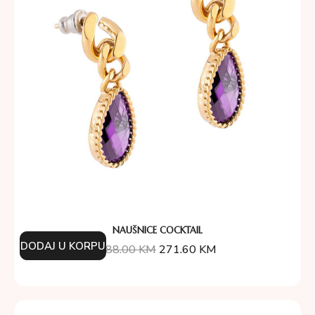
NAUŠNICE COCKTAIL
DODAJ U KORPU
388.00
KM
271.60
KM