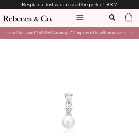
Besplatna dostava za narudžbe preko 150KM
a narudžbe iznad 150KM
Garancija 12 mjeseci
Ovlašteni uvoznik i distrib
•
•