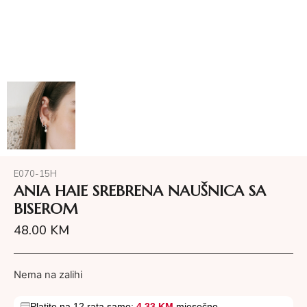
E070-15H
ANIA HAIE SREBRENA NAUŠNICA SA
BISEROM
48.00
KM
Nema na zalihi
Platite na 12 rata samo:
4.33 KM
mjesečno.