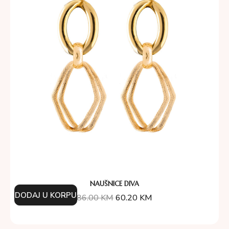
NAUŠNICE DIVA
DODAJ U KORPU
86.00
KM
60.20
KM