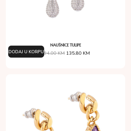
NAUŠNICE TULIPE
DODAJ U KORPU
194.00
KM
135.80
KM