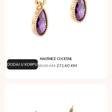
NAUŠNICE COCKTAIL
DODAJ U KORPU
388.00
KM
271.60
KM