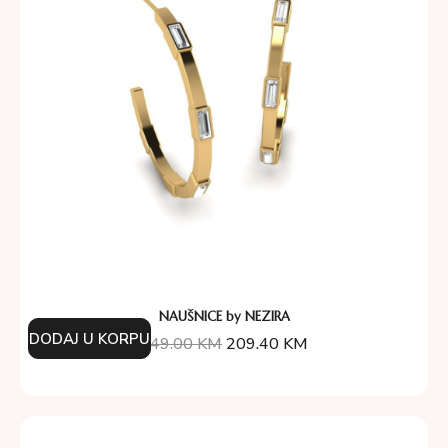
NAUŠNICE by NEZIRA
DODAJ U KORPU
349.00
KM
209.40
KM