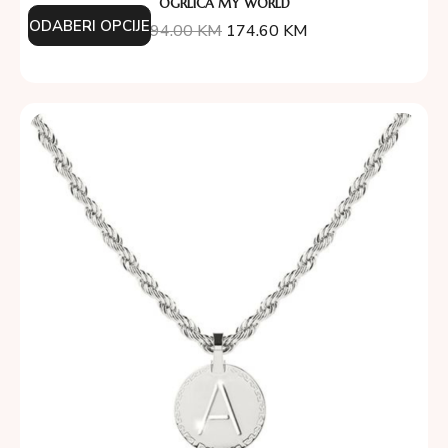
OGRLICA MY WORLD
ODABERI OPCIJE
194.00
KM
174.60
KM