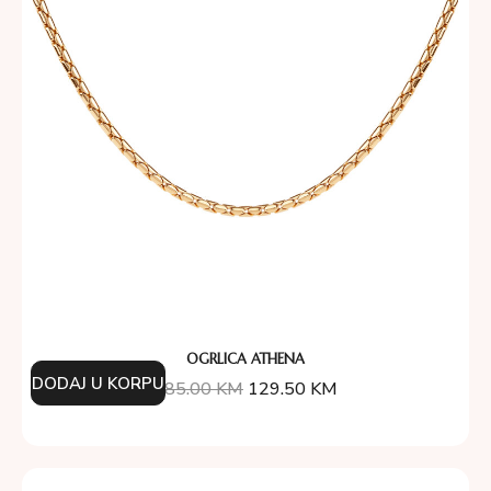
OGRLICA ATHENA
DODAJ U KORPU
185.00
KM
129.50
KM