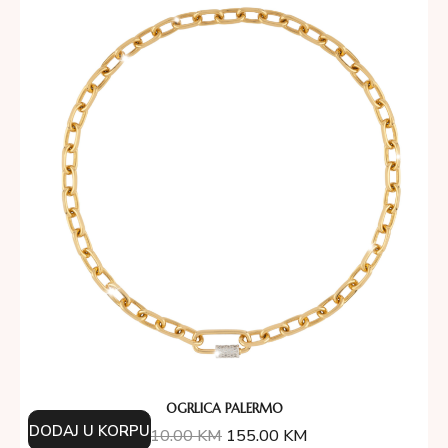
OGRLICA PALERMO
DODAJ U KORPU
310.00
KM
155.00
KM