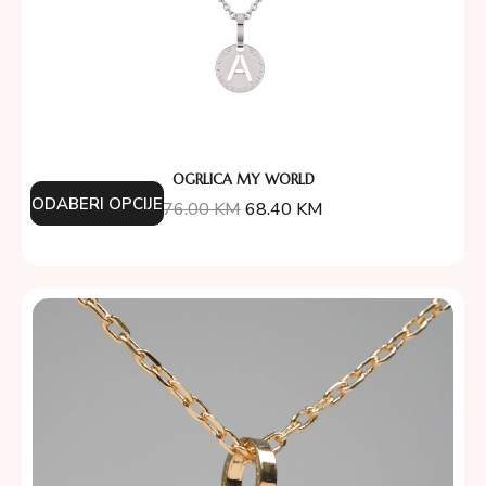
OGRLICA MY WORLD
ODABERI OPCIJE
76.00
KM
68.40
KM