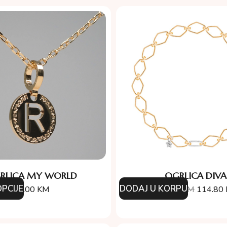
RLICA MY WORLD
OGRLICA DIVA
PCIJE
DODAJ U KORPU
95.00
KM
164.00
KM
114.80