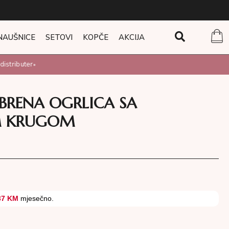
NAUŠNICE
SETOVI
KOPČE
AKCIJA
stributer
•
EBRENA OGRLICA SA
IM KRUGOM
37 KM
mjesečno.