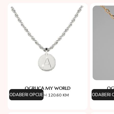
OGRLICA MY WORLD
OG
ODABERI OPCIJE
ODABERI O
134.00
KM
120.60
KM