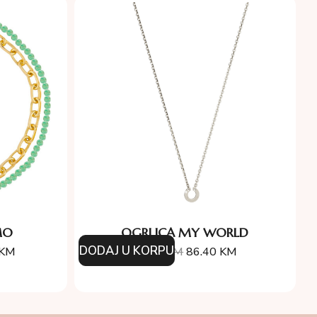
MO
OGRLICA MY WORLD
DODAJ U KORPU
KM
96.00
KM
86.40
KM