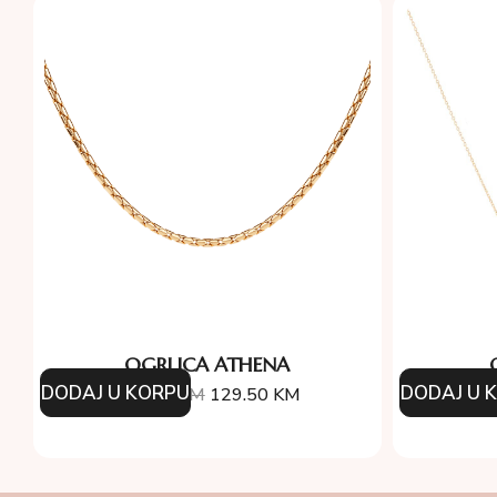
OGRLICA ATHENA
DODAJ U KORPU
DODAJ U 
185.00
KM
129.50
KM
19