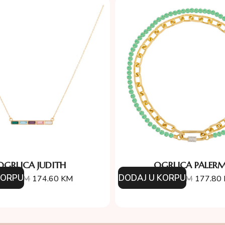
OGRLICA JUDITH
OGRLICA PALER
KORPU
DODAJ U KORPU
4.00
KM
174.60
KM
254.00
KM
177.80