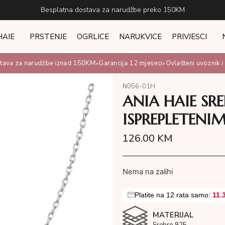
Besplatna dostava za narudžbe preko 150KM
HAIE
PRSTENJE
OGRLICE
NARUKVICE
PRIVJESCI
ava za narudžbe iznad 150KM
Garancija 12 mjeseci
Ovlašteni uvoznik i di
•
•
N056-01H
ANIA HAIE SR
ISPREPLETEN
126.00
KM
Nema na zalihi
Platite na 12 rata samo:
11.
MATERIJAL
Srebro 925