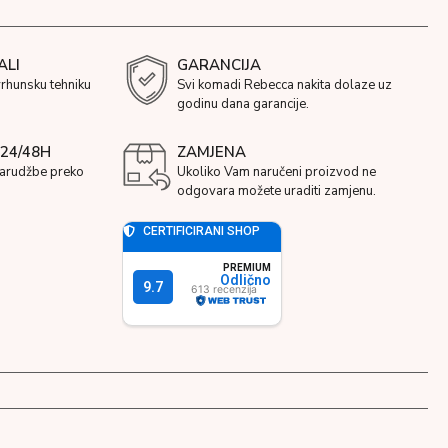
ALI
GARANCIJA
vrhunsku tehniku
Svi komadi Rebecca nakita dolaze uz
godinu dana garancije.
24/48H
ZAMJENA
narudžbe preko
Ukoliko Vam naručeni proizvod ne
odgovara možete uraditi zamjenu.