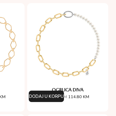
OGRLICA DIVA
DODAJ U KORPU
KM
164.00
KM
114.80
KM