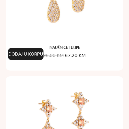
NAUŠNICE TULIPE
DODAJ U KORPU
96.00
KM
67.20
KM