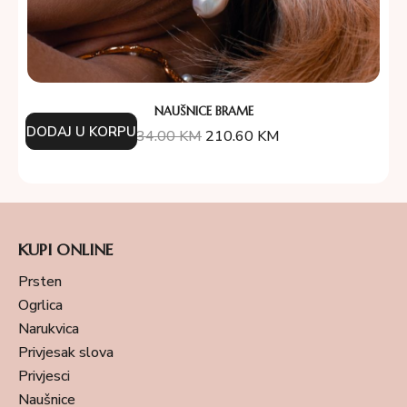
NAUŠNICE BRAME
DODAJ U KORPU
234.00
KM
210.60
KM
KUPI ONLINE
Prsten
Ogrlica
Narukvica
Privjesak slova
Privjesci
Naušnice