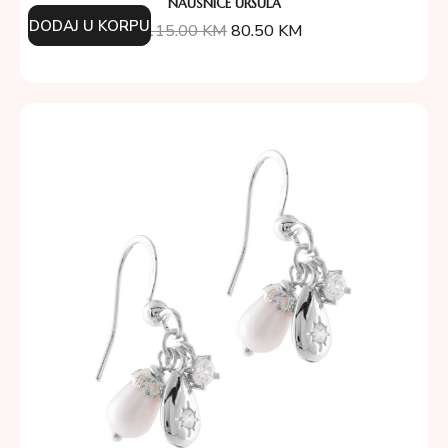
NAUŠNICE URSULA
DODAJ U KORPU
115.00
KM
80.50
KM