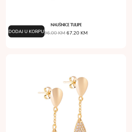
NAUŠNICE TULIPE
DODAJ U KORPU
96.00
KM
67.20
KM