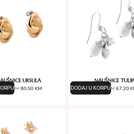
AUŠNICE URSULA
NAUŠNICE TULIP
KORPU
DODAJ U KORPU
15.00
KM
80.50
KM
96.00
KM
67.20
K