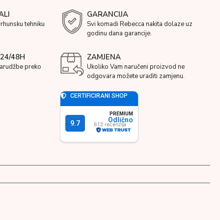
ALI
GARANCIJA
vrhunsku tehniku
Svi komadi Rebecca nakita dolaze uz
godinu dana garancije.
24/48H
ZAMJENA
narudžbe preko
Ukoliko Vam naručeni proizvod ne
odgovara možete uraditi zamjenu.