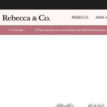
REBECCA
ANIA 
k i distributer
10% popusta na sve online narudžbe
Besplatna d
•
•