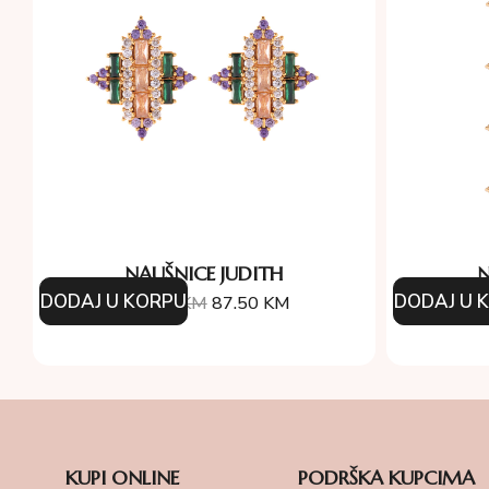
NAUŠNICE JUDITH
N
DODAJ U KORPU
DODAJ U 
125.00
KM
87.50
KM
15
KUPI ONLINE
PODRŠKA KUPCIMA