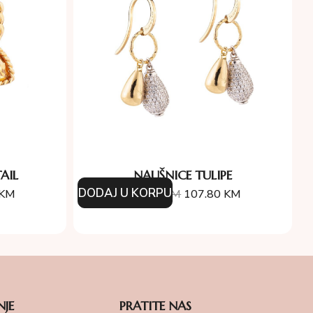
AIL
NAUŠNICE TULIPE
DODAJ U KORPU
KM
154.00
KM
107.80
KM
NJE
PRATITE NAS