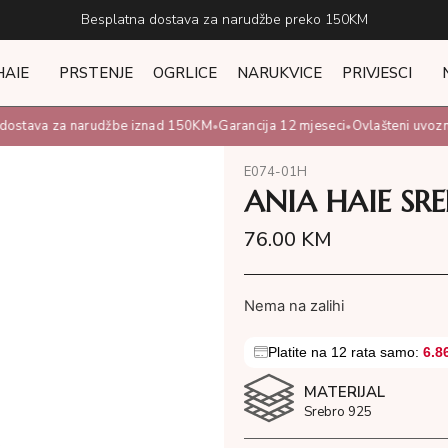
Besplatna dostava za narudžbe preko 150KM
HAIE
PRSTENJE
OGRLICE
NARUKVICE
PRIVJESCI
ostava za narudžbe iznad 150KM
Garancija 12 mjeseci
Ovlašteni uvoznik 
•
•
E074-01H
ANIA HAIE SR
76.00
KM
Nema na zalihi
Platite na 12 rata samo:
6.8
MATERIJAL
Srebro 925