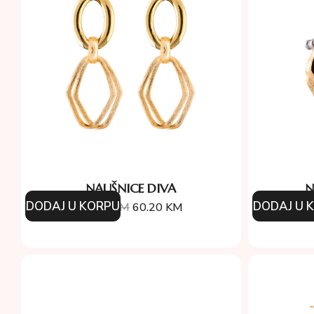
NAUŠNICE DIVA
N
DODAJ U KORPU
DODAJ U 
86.00
KM
60.20
KM
1