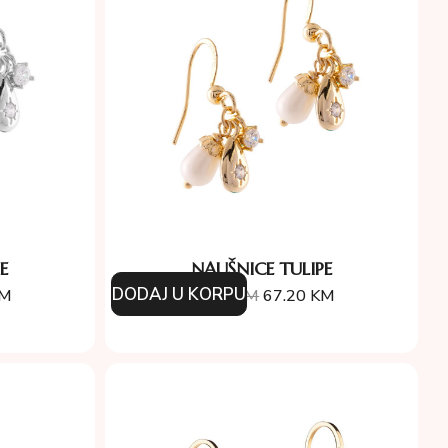
E
NAUŠNICE TULIPE
DODAJ U KORPU
M
96.00
KM
67.20
KM