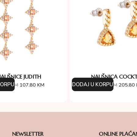
AUŠNICE JUDITH
NAUŠNICA COCKT
KORPU
DODAJ U KORPU
4.00
KM
107.80
KM
254.00
KM
205.80
NEWSLETTER
ONLINE PLAĆA