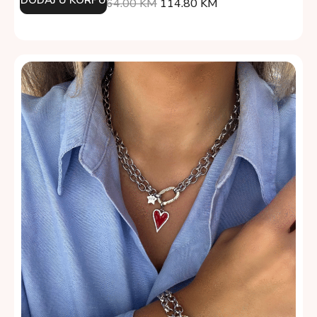
164.00
KM
114.80
KM