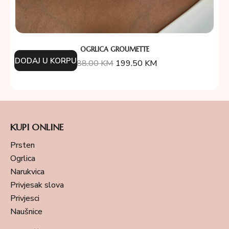
OGRLICA GROUMETTE
DODAJ U KORPU
388.00
KM
199.50
KM
KUPI ONLINE
Prsten
Ogrlica
Narukvica
Privjesak slova
Privjesci
Naušnice