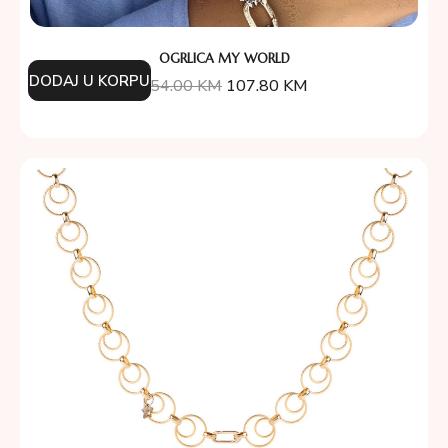
OGRLICA MY WORLD
DODAJ U KORPU
154.00
KM
107.80
KM