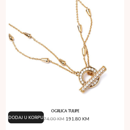
OGRLICA TULIPE
DODAJ U KORPU
274.00
KM
191.80
KM