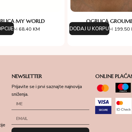
RLICA MY WORLD
OGRLICA GROUME
PCIJE
DODAJ U KORPU
6.00
KM
68.40
KM
388.00
KM
199.50
NEWSLETTER
ONLINE PLAĆA
Prijavite se i prvi saznajte najnovija
sniženja.
ije