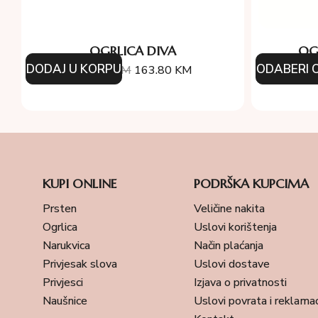
OGRLICA DIVA
OG
DODAJ U KORPU
ODABERI O
234.00
KM
163.80
KM
7
KUPI ONLINE
PODRŠKA KUPCIMA
Prsten
Veličine nakita
Ogrlica
Uslovi korištenja
Narukvica
Način plaćanja
Privjesak slova
Uslovi dostave
Privjesci
Izjava o privatnosti
Naušnice
Uslovi povrata i reklamac