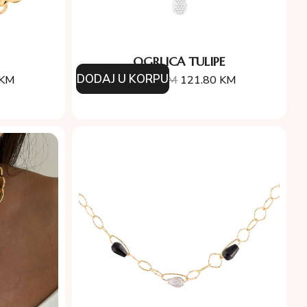
OGRLICA TULIPE
DODAJ U KORPU
KM
174.00
KM
121.80
KM