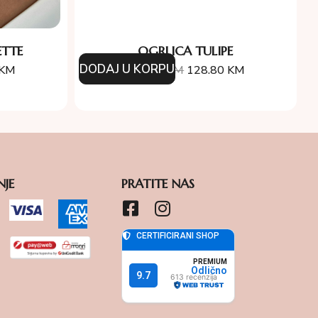
TTE
OGRLICA TULIPE
DODAJ U KORPU
KM
184.00
KM
128.80
KM
NJE
PRATITE NAS