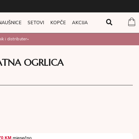
NAUŠNICE
SETOVI
KOPČE
AKCIJA
 i distributer
•
LATNA OGRLICA
70 KM
mjesečno.