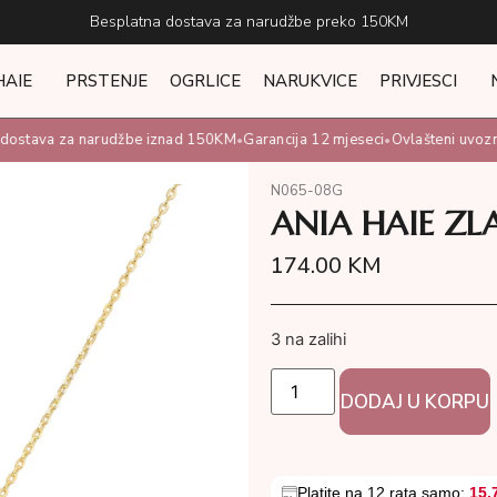
Besplatna dostava za narudžbe preko 150KM
HAIE
PRSTENJE
OGRLICE
NARUKVICE
PRIVJESCI
ostava za narudžbe iznad 150KM
Garancija 12 mjeseci
Ovlašteni uvoznik
•
•
N065-08G
ANIA HAIE Z
174.00
KM
3 na zalihi
DODAJ U KORPU
Platite na 12 rata samo:
15.