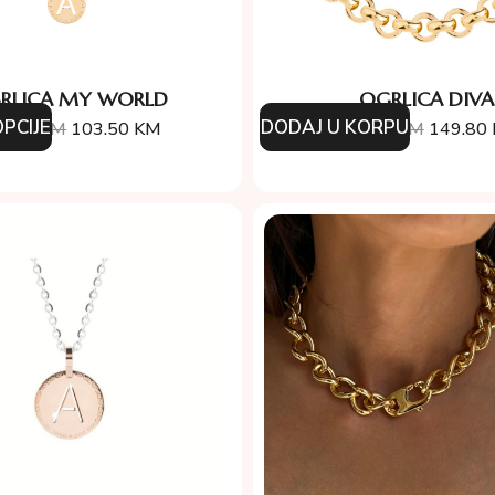
RLICA MY WORLD
OGRLICA DIVA
PCIJE
DODAJ U KORPU
5.00
KM
103.50
KM
214.00
KM
149.80