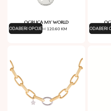
OGRLICA MY WORLD
OG
ODABERI OPCIJE
ODABERI O
134.00
KM
120.60
KM
11