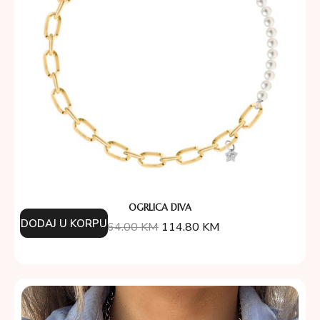
OGRLICA DIVA
DODAJ U KORPU
164.00
KM
114.80
KM