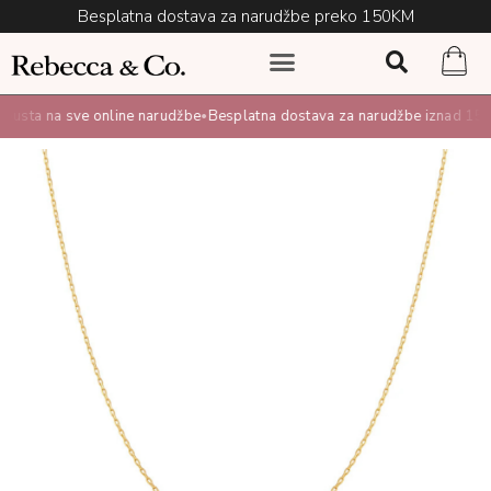
Besplatna dostava za narudžbe preko 150KM
ta na sve online narudžbe
Besplatna dostava za narudžbe iznad 150K
•