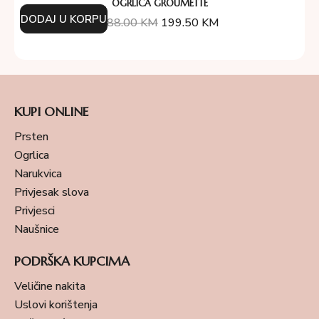
OGRLICA GROUMETTE
DODAJ U KORPU
388.00
KM
199.50
KM
KUPI ONLINE
Prsten
Ogrlica
Narukvica
Privjesak slova
Privjesci
Naušnice
PODRŠKA KUPCIMA
Veličine nakita
Uslovi korištenja