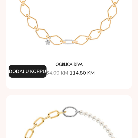
OGRLICA DIVA
DODAJ U KORPU
164.00
KM
114.80
KM