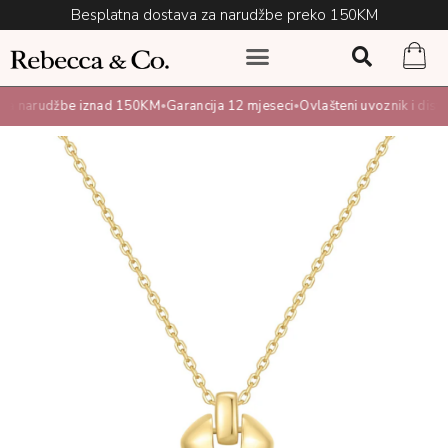
Besplatna dostava za narudžbe preko 150KM
a narudžbe iznad 150KM
Garancija 12 mjeseci
Ovlašteni uvoznik i distrib
•
•