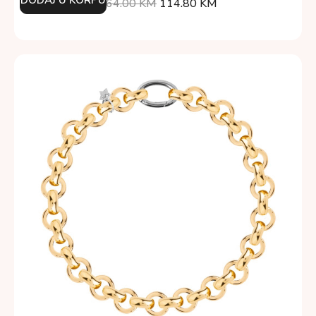
164.00
KM
114.80
KM