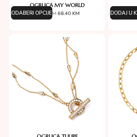
OGRLICA MY WORLD
ODABERI OPCIJE
DODAJ U 
76.00
KM
68.40
KM
16
OGRLICA TULIPE
O