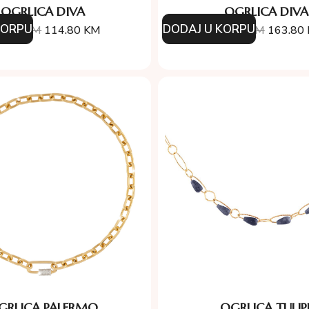
OGRLICA DIVA
OGRLICA DIVA
KORPU
DODAJ U KORPU
4.00
KM
114.80
KM
234.00
KM
163.80
GRLICA PALERMO
OGRLICA TULIP