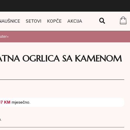
NAUŠNICE
SETOVI
KOPČE
AKCIJA
ter
•
LATNA OGRLICA SA KAMENOM
37 KM
mjesečno.
.