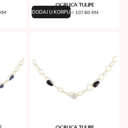
OGRLICA TULIPE
DODAJ U KORPU
KM
154.00
KM
107.80
KM
E
OGRLICA TULIPE