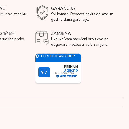
ALI
GARANCIJA
vrhunsku tehniku
Svi komadi Rebecca nakita dolaze uz
godinu dana garancije.
24/48H
ZAMJENA
narudžbe preko
Ukoliko Vam naručeni proizvod ne
odgovara možete uraditi zamjenu.