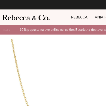
REBECCA
ANIA 
buter
10% popusta na sve online narudžbe
Besplatna dostava za
•
•