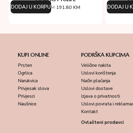
DODAJ U KORPU
DODAJ U 
274.00
KM
191.80
KM
31
KUPI ONLINE
PODRŠKA KUPCIMA
Prsten
Veličine nakita
Ogrlica
Uslovi korištenja
Narukvica
Način plaćanja
Privjesak slova
Uslovi dostave
Privjesci
Izjava o privatnosti
Naušnice
Uslovi povrata i reklamac
Kontakt
Ovlašteni prodavci