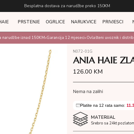
Besplatna dostava za narudžbe preko 150KM
HAIE
PRSTENJE
OGRLICE
NARUKVICE
PRIVJESCI
 narudžbe iznad 150KM
Garancija 12 mjeseci
Ovlašteni uvoznik i distribu
•
•
N072-01G
ANIA HAIE Z
126.00
KM
Nema na zalihi
Platite na 12 rata samo:
11.
MATERIJAL
Srebro sa 24kt pozlatom