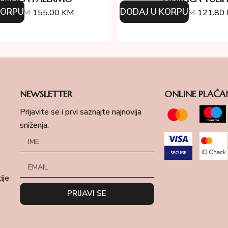
KORPU
DODAJ U KORPU
0.00
KM
155.00
KM
174.00
KM
121.80
NEWSLETTER
ONLINE PLAĆA
Prijavite se i prvi saznajte najnovija
sniženja.
ije
PRIJAVI SE