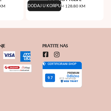
DODAJ U KORPU
KM
184.00
KM
128.80
KM
NJE
PRATITE NAS