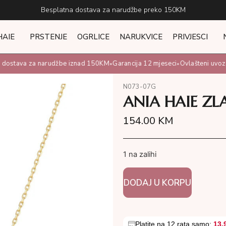
Besplatna dostava za narudžbe preko 150KM
HAIE
PRSTENJE
OGRLICE
NARUKVICE
PRIVJESCI
ostava za narudžbe iznad 150KM
Garancija 12 mjeseci
Ovlašteni uvoznik
•
•
N073-07G
ANIA HAIE ZL
154.00
KM
1 na zalihi
DODAJ U KORPU
Platite na 12 rata samo:
13.