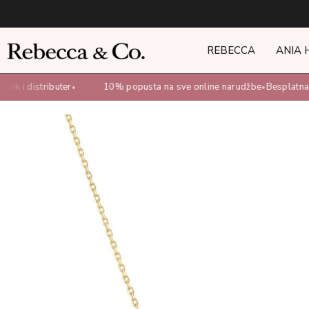
REBECCA
ANIA 
ik i distributer
10% popusta na sve online narudžbe
Besplatna d
•
•