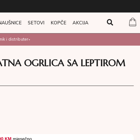
NAUŠNICE
SETOVI
KOPČE
AKCIJA
 i distributer
•
ATNA OGRLICA SA LEPTIROM
90 KM
mjesečno.