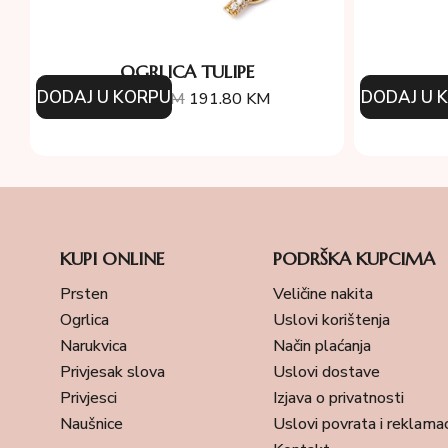
OGRLICA TULIPE
DODAJ U KORPU
DODAJ U 
274.00
KM
191.80
KM
38
KUPI ONLINE
PODRŠKA KUPCIMA
Prsten
Veličine nakita
Ogrlica
Uslovi korištenja
Narukvica
Način plaćanja
Privjesak slova
Uslovi dostave
Privjesci
Izjava o privatnosti
Naušnice
Uslovi povrata i reklamac