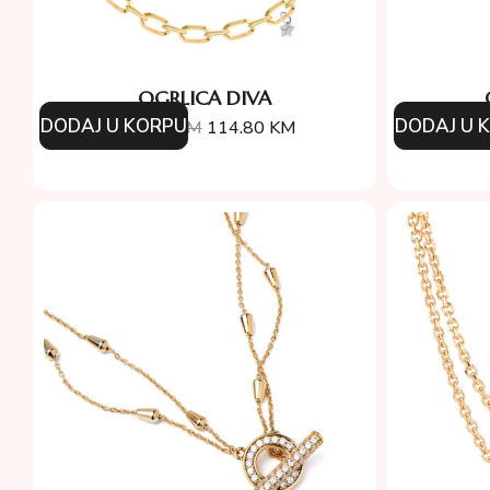
OGRLICA DIVA
DODAJ U KORPU
DODAJ U 
164.00
KM
114.80
KM
17