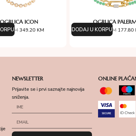
OGRLICA ICON
OGRLICA PALER
KORPU
DODAJ U KORPU
8.00
KM
349.20
KM
254.00
KM
177.80
NEWSLETTER
ONLINE PLAĆA
Prijavite se i prvi saznajte najnovija
sniženja.
ije