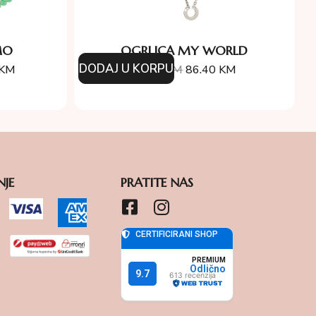
MO
OGRLICA MY WORLD
DODAJ U KORPU
KM
96.00
KM
86.40
KM
NJE
PRATITE NAS