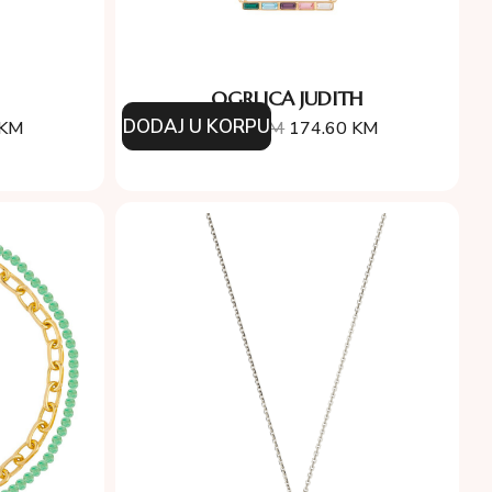
OGRLICA JUDITH
DODAJ U KORPU
KM
194.00
KM
174.60
KM