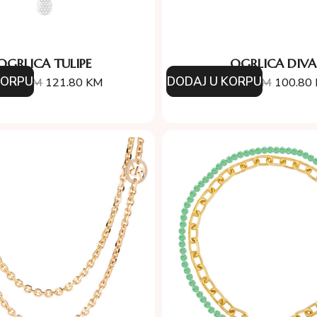
OGRLICA TULIPE
OGRLICA DIVA
KORPU
DODAJ U KORPU
4.00
KM
121.80
KM
144.00
KM
100.80