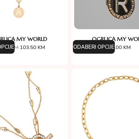
RLICA MY WORLD
OGRLICA MY WO
PCIJE
ODABERI OPCIJE
5.00
KM
103.50
KM
95.00
KM