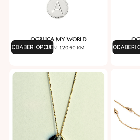
OGRLICA MY WORLD
OG
ODABERI OPCIJE
ODABERI O
134.00
KM
120.60
KM
11