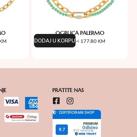
MO
OGRLICA PALERMO
DODAJ U KORPU
KM
254.00
KM
177.80
KM
NJE
PRATITE NAS