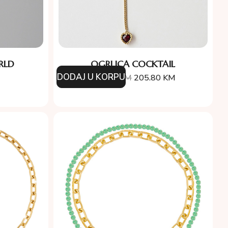
RLD
OGRLICA COCKTAIL
DODAJ U KORPU
294.00
KM
205.80
KM