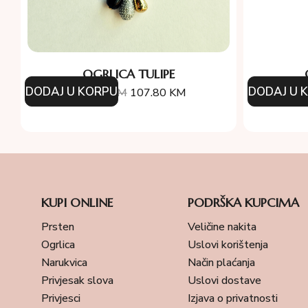
OGRLICA TULIPE
DODAJ U KORPU
DODAJ U 
154.00
KM
107.80
KM
27
KUPI ONLINE
PODRŠKA KUPCIMA
Prsten
Veličine nakita
Ogrlica
Uslovi korištenja
Narukvica
Način plaćanja
Privjesak slova
Uslovi dostave
Privjesci
Izjava o privatnosti