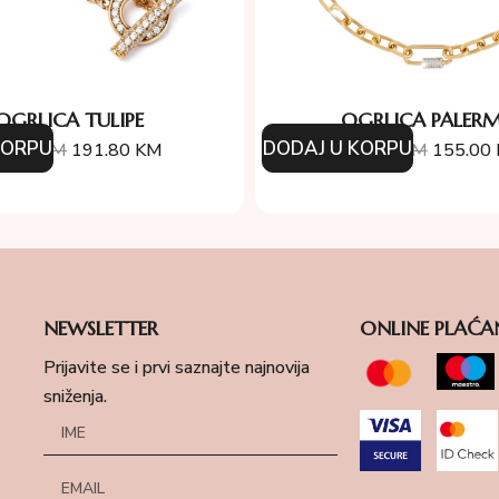
OGRLICA TULIPE
OGRLICA PALER
KORPU
DODAJ U KORPU
4.00
KM
191.80
KM
310.00
KM
155.00
NEWSLETTER
ONLINE PLAĆA
Prijavite se i prvi saznajte najnovija
sniženja.