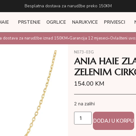
Besplatna dostava za narudžbe preko 150KM
HAIE
PRSTENJE
OGRLICE
NARUKVICE
PRIVJESCI
dostava za narudžbe iznad 150KM
Garancija 12 mjeseci
Ovlašteni uvozni
•
•
N073-03G
ANIA HAIE ZL
ZELENIM CIR
154.00
KM
2 na zalihi
DODAJ U KORPU