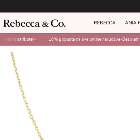
REBECCA
ANIA 
nik i distributer
10% popusta na sve online narudžbe
Besplatna 
•
•