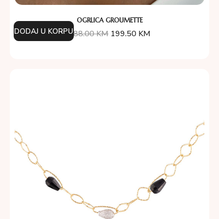
OGRLICA GROUMETTE
DODAJ U KORPU
388.00
KM
199.50
KM