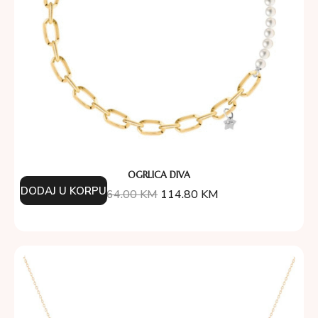
OGRLICA DIVA
DODAJ U KORPU
164.00
KM
114.80
KM