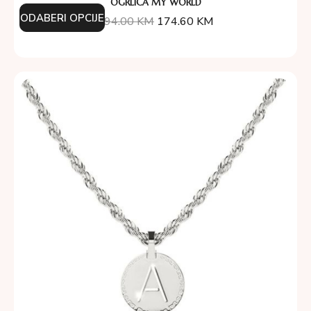
OGRLICA MY WORLD
ODABERI OPCIJE
194.00
KM
174.60
KM