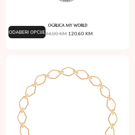
OGRLICA MY WORLD
ODABERI OPCIJE
134.00
KM
120.60
KM