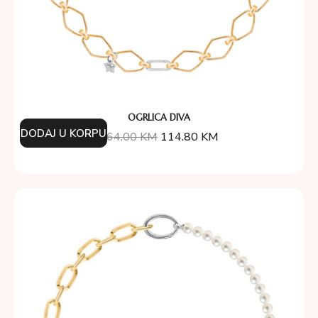
OGRLICA DIVA
DODAJ U KORPU
164.00
KM
114.80
KM