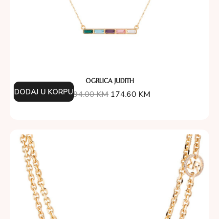
OGRLICA JUDITH
DODAJ U KORPU
194.00
KM
174.60
KM