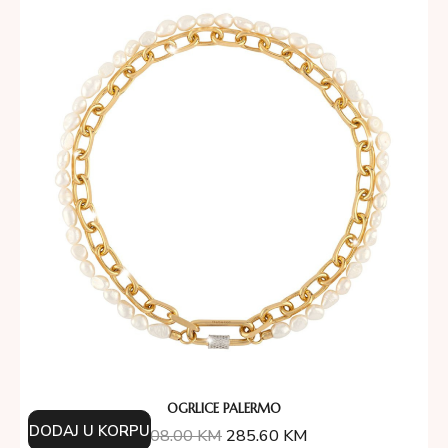
OGRLICE PALERMO
DODAJ U KORPU
408.00
KM
285.60
KM