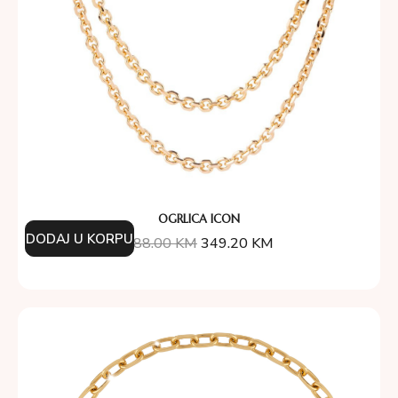
OGRLICA ICON
DODAJ U KORPU
388.00
KM
349.20
KM