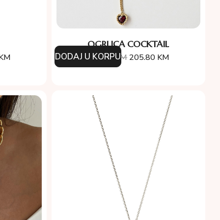
OGRLICA COCKTAIL
DODAJ U KORPU
KM
294.00
KM
205.80
KM