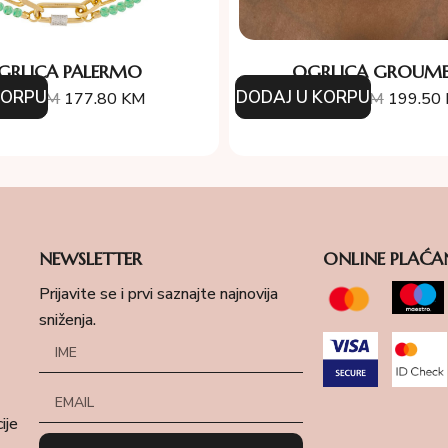
GRLICA PALERMO
OGRLICA GROUME
KORPU
DODAJ U KORPU
4.00
KM
177.80
KM
388.00
KM
199.50
NEWSLETTER
ONLINE PLAĆA
Prijavite se i prvi saznajte najnovija
sniženja.
ije