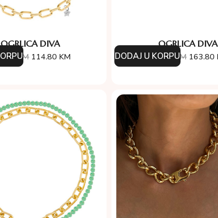
OGRLICA DIVA
OGRLICA DIVA
KORPU
DODAJ U KORPU
4.00
KM
114.80
KM
234.00
KM
163.80