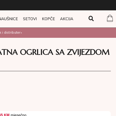
NAUŠNICE
SETOVI
KOPČE
AKCIJA
 distributer
•
ATNA OGRLICA SA ZVIJEZDOM
45 KM
mjesečno.