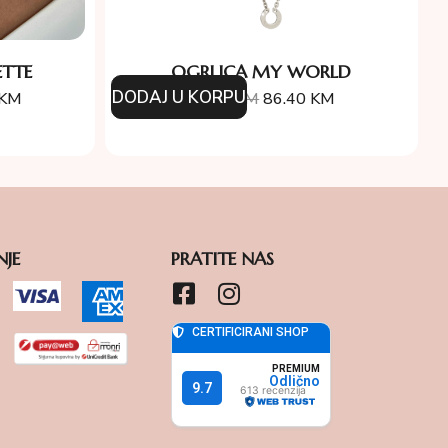
TTE
OGRLICA MY WORLD
DODAJ U KORPU
KM
96.00
KM
86.40
KM
NJE
PRATITE NAS