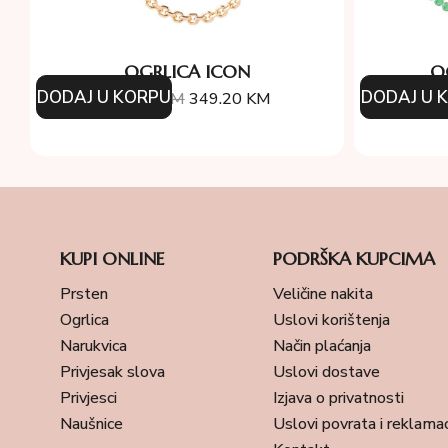
OGRLICA ICON
O
DODAJ U KORPU
DODAJ U 
388.00
KM
349.20
KM
25
KUPI ONLINE
PODRŠKA KUPCIMA
Prsten
Veličine nakita
Ogrlica
Uslovi korištenja
Narukvica
Način plaćanja
Privjesak slova
Uslovi dostave
Privjesci
Izjava o privatnosti
Naušnice
Uslovi povrata i reklamac