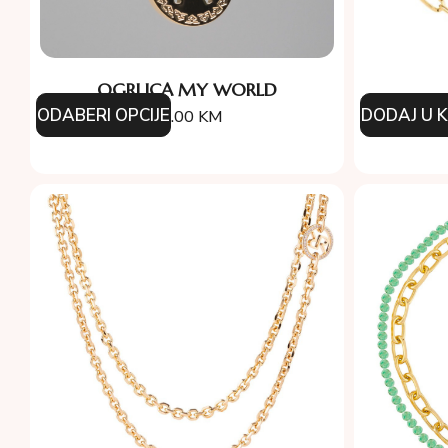
OGRLICA MY WORLD
ODABERI OPCIJE
DODAJ U 
95.00
KM
16