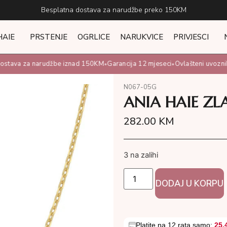
Besplatna dostava za narudžbe preko 150KM
HAIE
PRSTENJE
OGRLICE
NARUKVICE
PRIVJESCI
stava za narudžbe iznad 150KM
Garancija 12 mjeseci
Ovlašteni uvoznik i
•
•
N067-05G
ANIA HAIE ZL
282.00
KM
3 na zalihi
DODAJ U KORPU
Platite na 12 rata samo:
25.