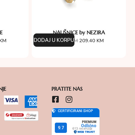
E
NAUŠNICE by NEZIRA
DODAJ U KORPU
KM
349.00
KM
209.40
KM
NJE
PRATITE NAS