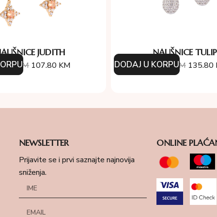
AUŠNICE JUDITH
NAUŠNICE TULIP
KORPU
DODAJ U KORPU
4.00
KM
107.80
KM
194.00
KM
135.80
NEWSLETTER
ONLINE PLAĆA
Prijavite se i prvi saznajte najnovija
sniženja.