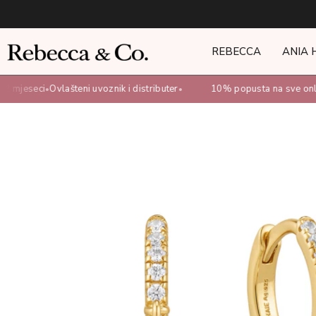
REBECCA
ANIA 
2 mjeseci
Ovlašteni uvoznik i distributer
10% popusta na sve onli
•
•