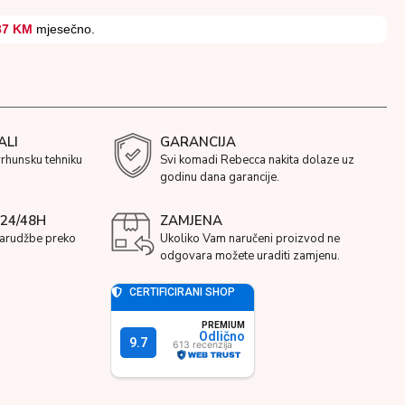
37 KM
mjesečno.
ALI
GARANCIJA
vrhunsku tehniku
Svi komadi Rebecca nakita dolaze uz
godinu dana garancije.
24/48H
ZAMJENA
narudžbe preko
Ukoliko Vam naručeni proizvod ne
odgovara možete uraditi zamjenu.