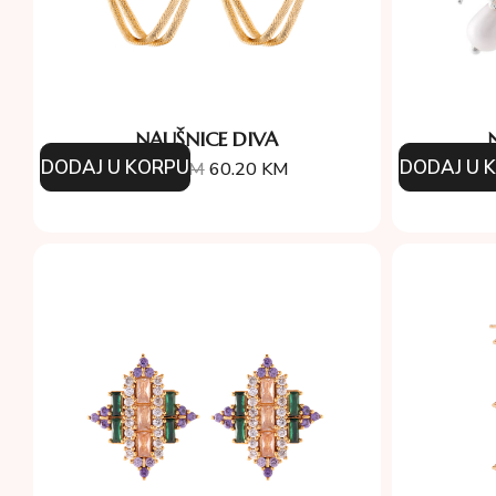
NAUŠNICE DIVA
DODAJ U KORPU
DODAJ U 
86.00
KM
60.20
KM
9