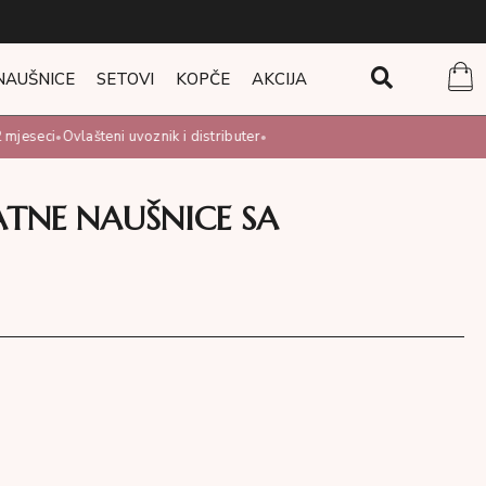
NAUŠNICE
SETOVI
KOPČE
AKCIJA
mjeseci
Ovlašteni uvoznik i distributer
•
•
ATNE NAUŠNICE SA