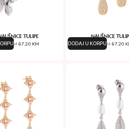
NAUŠNICE TULIPE
NAUŠNICE TULIP
KORPU
DODAJ U KORPU
6.00
KM
67.20
KM
96.00
KM
67.20
K