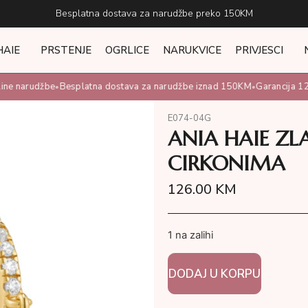
Besplatna dostava za narudžbe preko 150KM
HAIE
PRSTENJE
OGRLICE
NARUKVICE
PRIVJESCI
ne narudžbe
Besplatna dostava za narudžbe iznad 150KM
Garancija 12 
•
•
E074-04G
ANIA HAIE ZL
CIRKONIMA
126.00
KM
1 na zalihi
DODAJ U KORPU