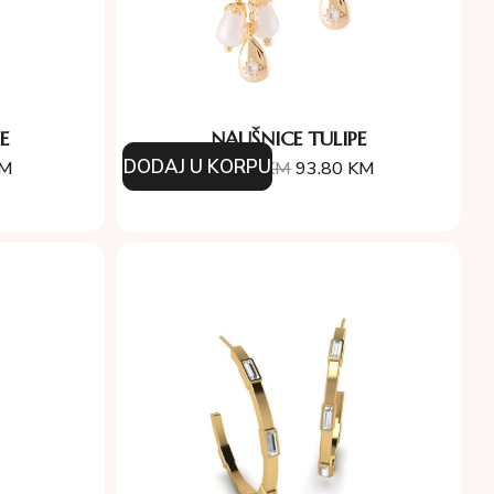
E
NAUŠNICE TULIPE
DODAJ U KORPU
M
134.00
KM
93.80
KM