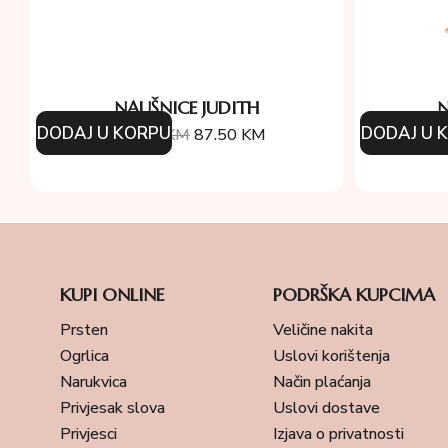
NAUŠNICE JUDITH
N
DODAJ U KORPU
DODAJ U 
125.00
KM
87.50
KM
15
KUPI ONLINE
PODRŠKA KUPCIMA
Prsten
Veličine nakita
Ogrlica
Uslovi korištenja
Narukvica
Način plaćanja
Privjesak slova
Uslovi dostave
Privjesci
Izjava o privatnosti