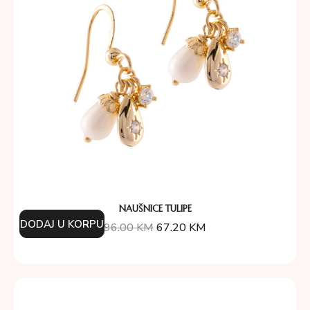
NAUŠNICE TULIPE
DODAJ U KORPU
96.00
KM
67.20
KM