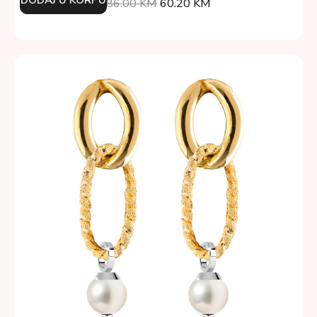
86.00
KM
60.20
KM