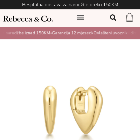
Besplatna dostava za narudžbe preko 150KM
a narudžbe iznad 150KM
Garancija 12 mjeseci
Ovlašteni uvoznik i distrib
•
•