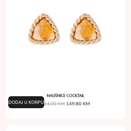
NAUŠNICE COCKTAIL
DODAJ U KORPU
214.00
KM
149.80
KM