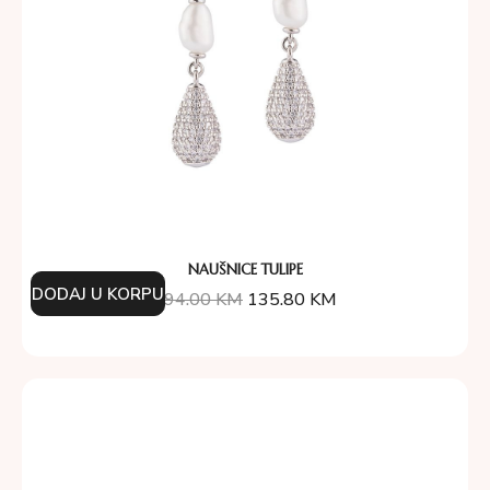
NAUŠNICE TULIPE
DODAJ U KORPU
194.00
KM
135.80
KM