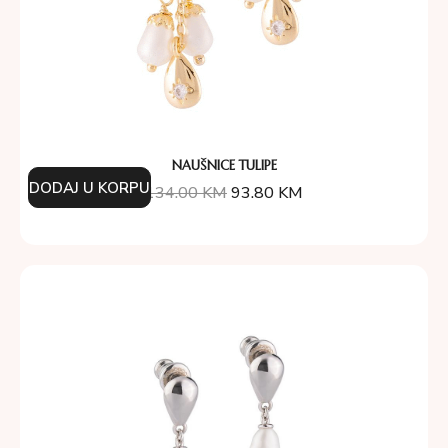
NAUŠNICE TULIPE
DODAJ U KORPU
134.00
KM
93.80
KM