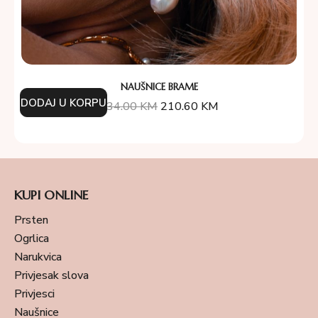
NAUŠNICE BRAME
DODAJ U KORPU
234.00
KM
210.60
KM
KUPI ONLINE
Prsten
Ogrlica
Narukvica
Privjesak slova
Privjesci
Naušnice