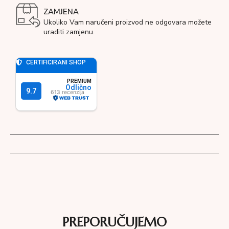
ZAMJENA
Ukoliko Vam naručeni proizvod ne odgovara možete
uraditi zamjenu.
PREPORUČUJEMO