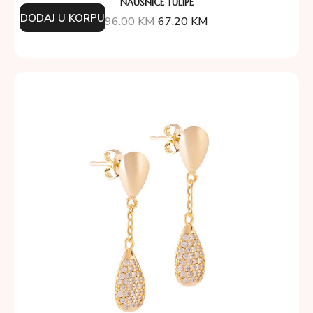
NAUŠNICE TULIPE
DODAJ U KORPU
96.00
KM
67.20
KM