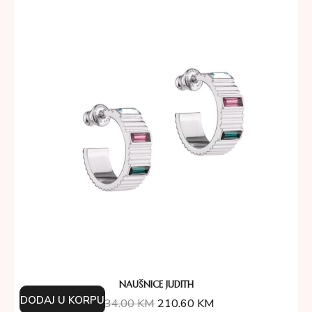
NAUŠNICE JUDITH
DODAJ U KORPU
234.00
KM
210.60
KM