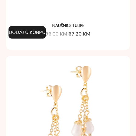
NAUŠNICE TULIPE
DODAJ U KORPU
96.00
KM
67.20
KM