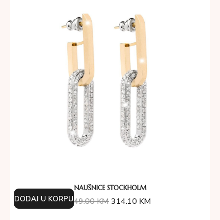
NAUŠNICE STOCKHOLM
DODAJ U KORPU
349.00
KM
314.10
KM