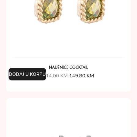
NAUŠNICE COCKTAIL
DODAJ U KORPU
214.00
KM
149.80
KM