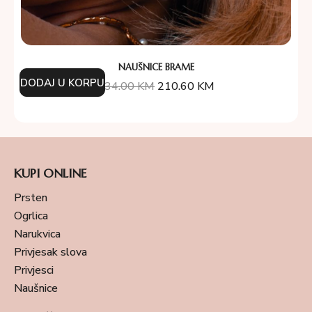
NAUŠNICE BRAME
DODAJ U KORPU
234.00
KM
210.60
KM
KUPI ONLINE
Prsten
Ogrlica
Narukvica
Privjesak slova
Privjesci
Naušnice