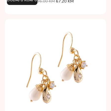
96.00
KM
67.20
KM