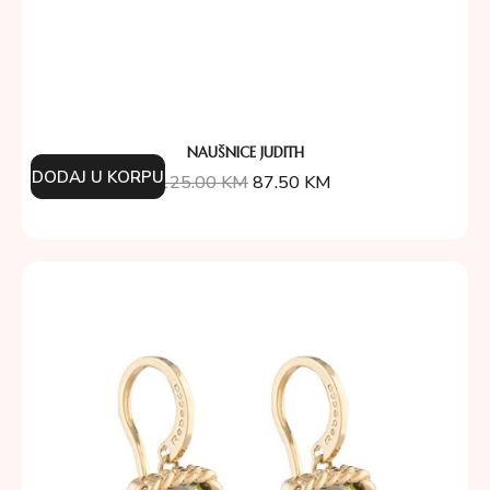
NAUŠNICE JUDITH
DODAJ U KORPU
125.00
KM
87.50
KM