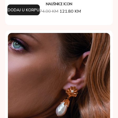
NAUŠNICE ICON
DODAJ U KORPU
174.00
KM
121.80
KM