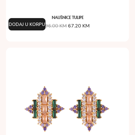
NAUŠNICE TULIPE
DODAJ U KORPU
96.00
KM
67.20
KM