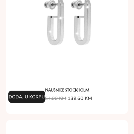
NAUŠNICE STOCKHOLM
DODAJ U KORPU
154.00
KM
138.60
KM