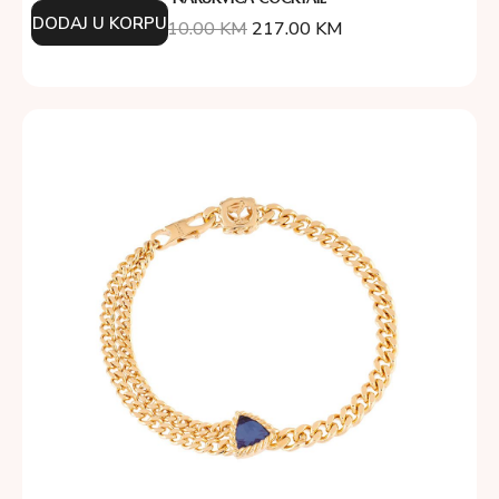
DODAJ U KORPU
310.00
KM
217.00
KM