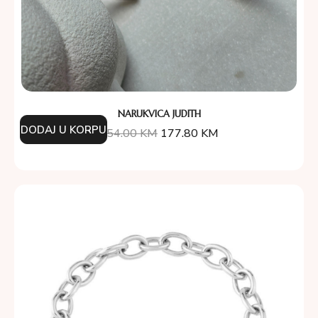
NARUKVICA JUDITH
DODAJ U KORPU
254.00
KM
177.80
KM