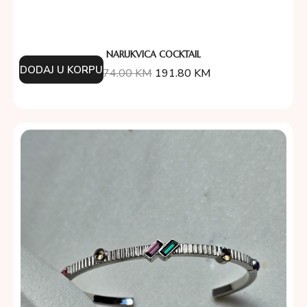
NARUKVICA COCKTAIL
DODAJ U KORPU
274.00
KM
191.80
KM