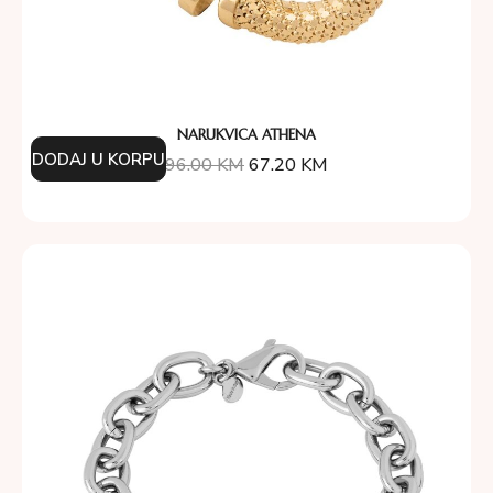
NARUKVICA ATHENA
DODAJ U KORPU
96.00
KM
67.20
KM