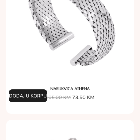
NARUKVICA ATHENA
DODAJ U KORPU
105.00
KM
73.50
KM