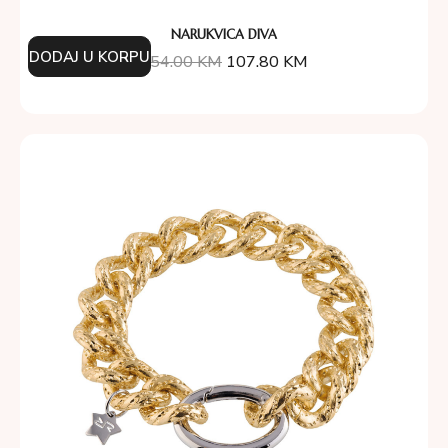
NARUKVICA DIVA
DODAJ U KORPU
154.00
KM
107.80
KM