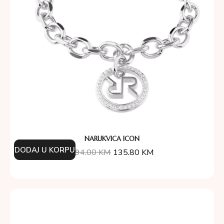
NARUKVICA ICON
DODAJ U KORPU
194.00
KM
135.80
KM