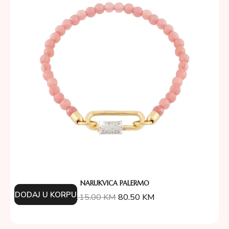
NARUKVICA PALERMO
DODAJ U KORPU
115.00
KM
80.50
KM