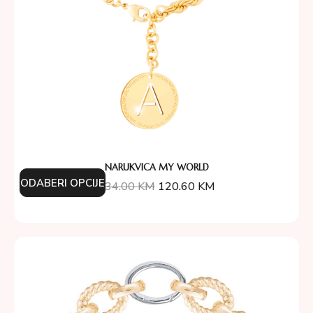
NARUKVICA MY WORLD
ODABERI OPCIJE
134.00
KM
120.60
KM