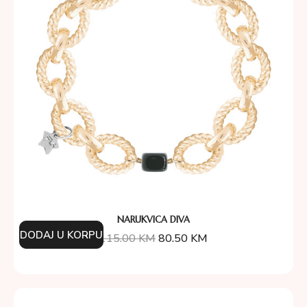
NARUKVICA DIVA
DODAJ U KORPU
115.00
KM
80.50
KM