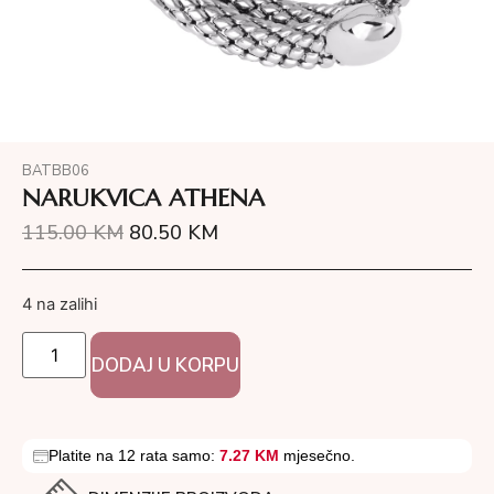
BATBB06
NARUKVICA ATHENA
115.00
KM
80.50
KM
4 na zalihi
DODAJ U KORPU
Platite na 12 rata samo:
7.27 KM
mjesečno.