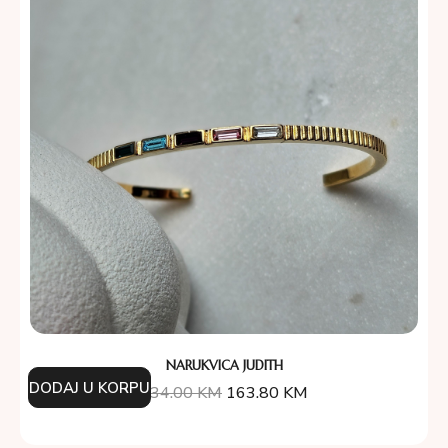
NARUKVICA JUDITH
DODAJ U KORPU
234.00
KM
163.80
KM