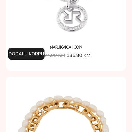
NARUKVICA ICON
DODAJ U KORPU
194.00
KM
135.80
KM