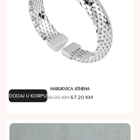
NARUKVICA ATHENA
DODAJ U KORPU
96.00
KM
67.20
KM