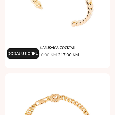
NARUKVICA COCKTAIL
DODAJ U KORPU
310.00
KM
217.00
KM