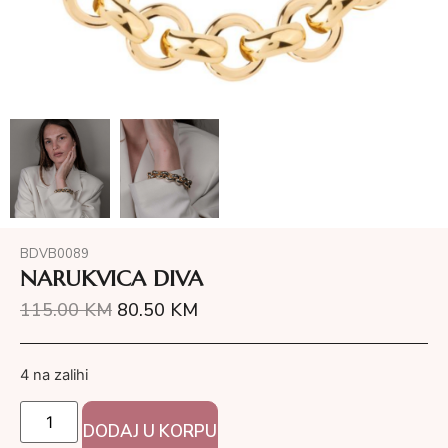
BDVB0089
NARUKVICA DIVA
115.00
KM
80.50
KM
4 na zalihi
DODAJ U KORPU