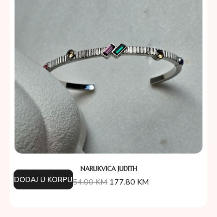
NARUKVICA JUDITH
DODAJ U KORPU
254.00
KM
177.80
KM