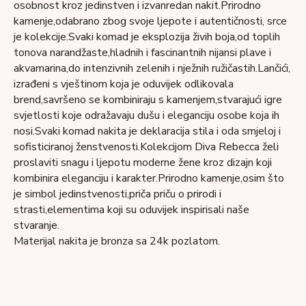
osobnost kroz jedinstven i izvanredan nakit.Prirodno
kamenje,odabrano zbog svoje ljepote i autentičnosti, srce
je kolekcije.Svaki komad je eksplozija živih boja,od toplih
tonova narandžaste,hladnih i fascinantnih nijansi plave i
akvamarina,do intenzivnih zelenih i nježnih ružičastih.Lančići,
izrađeni s vještinom koja je oduvijek odlikovala
brend,savršeno se kombiniraju s kamenjem,stvarajući igre
svjetlosti koje odražavaju dušu i eleganciju osobe koja ih
nosi.Svaki komad nakita je deklaracija stila i oda smjeloj i
sofisticiranoj ženstvenosti.Kolekcijom Diva Rebecca želi
proslaviti snagu i ljepotu moderne žene kroz dizajn koji
kombinira eleganciju i karakter.Prirodno kamenje,osim što
je simbol jedinstvenosti,priča priču o prirodi i
strasti,elementima koji su oduvijek inspirisali naše
stvaranje.
Materijal nakita je bronza sa 24k pozlatom.