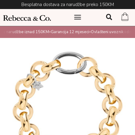
Besplatna dostava za narudžbe preko 150KM
a narudžbe iznad 150KM
Garancija 12 mjeseci
Ovlašteni uvoznik i distrib
•
•