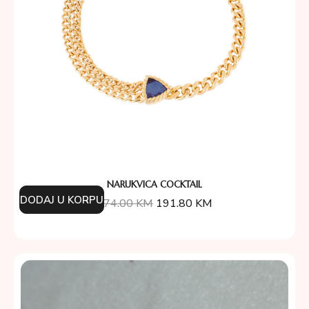
NARUKVICA COCKTAIL
DODAJ U KORPU
274.00
KM
191.80
KM