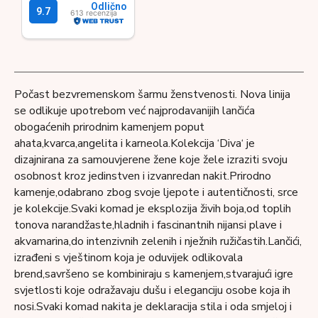
Počast bezvremenskom šarmu ženstvenosti. Nova linija
se odlikuje upotrebom već najprodavanijih lančića
obogaćenih prirodnim kamenjem poput
ahata,kvarca,angelita i karneola.Kolekcija ‘Diva‘ je
dizajnirana za samouvjerene žene koje žele izraziti svoju
osobnost kroz jedinstven i izvanredan nakit.Prirodno
kamenje,odabrano zbog svoje ljepote i autentičnosti, srce
je kolekcije.Svaki komad je eksplozija živih boja,od toplih
tonova narandžaste,hladnih i fascinantnih nijansi plave i
akvamarina,do intenzivnih zelenih i nježnih ružičastih.Lančići,
izrađeni s vještinom koja je oduvijek odlikovala
brend,savršeno se kombiniraju s kamenjem,stvarajući igre
svjetlosti koje odražavaju dušu i eleganciju osobe koja ih
nosi.Svaki komad nakita je deklaracija stila i oda smjeloj i