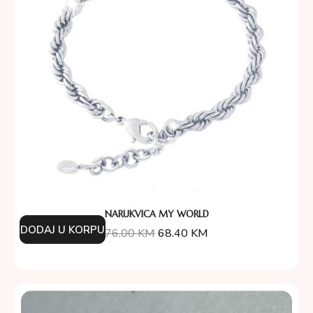
NARUKVICA MY WORLD
DODAJ U KORPU
76.00
KM
68.40
KM