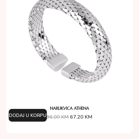
NARUKVICA ATHENA
DODAJ U KORPU
96.00
KM
67.20
KM