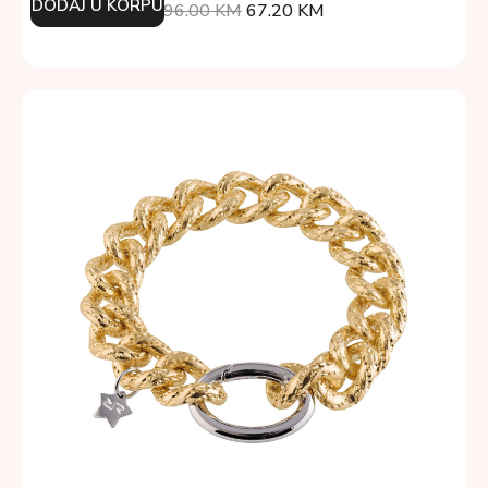
DODAJ U KORPU
96.00
KM
67.20
KM