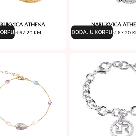
RUKVICA ATHENA
NARUKVICA ATH
KORPU
DODAJ U KORPU
6.00
KM
67.20
KM
96.00
KM
67.20
K