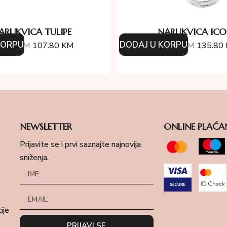
ARUKVICA TULIPE
NARUKVICA IC
KORPU
DODAJ U KORPU
4.00
KM
107.80
KM
194.00
KM
135.80
NEWSLETTER
ONLINE PLAĆA
Prijavite se i prvi saznajte najnovija
sniženja.
ije
PRIJAVI SE