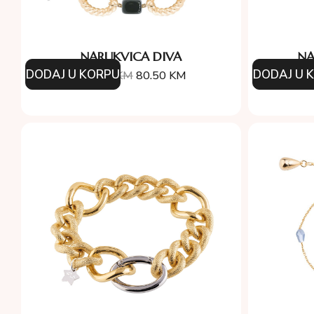
NARUKVICA DIVA
NA
DODAJ U KORPU
DODAJ U 
115.00
KM
80.50
KM
9