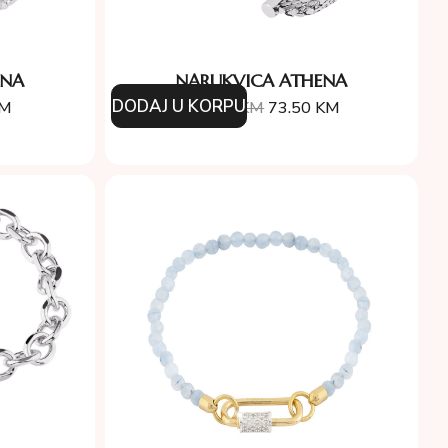
ENA
NARUKVICA ATHENA
DODAJ U KORPU
M
105.00
KM
73.50
KM