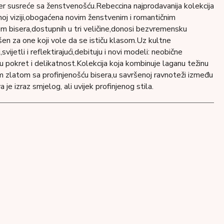
ter susreće sa ženstvenošću.Rebeccina najprodavanija kolekcija
noj viziji,obogaćena novim ženstvenim i romantičnim
m ​​bisera,dostupnih u tri veličine,donosi bezvremensku
šen za one koji vole da se ističu klasom.Uz kultne
svijetli i reflektirajući,debituju i novi modeli: neobične
ju pokret i delikatnost.Kolekcija koja kombinuje laganu težinu
 zlatom sa profinjenošću bisera,u savršenoj ravnoteži između
va je izraz smjelog, ali uvijek profinjenog stila.