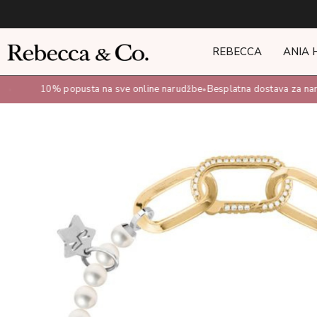
REBECCA
ANIA 
10% popusta na sve online narudžbe
Besplatna dostava za nar
•
•