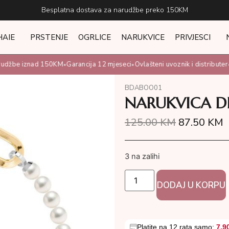
Besplatna dostava za narudžbe preko 150KM
HAIE
PRSTENJE
OGRLICE
NARUKVICE
PRIVJESCI
udžbe iznad 150KM
Garancija 12 mjeseci
Ovlašteni uvoznik i distributer
•
•
•
BDABOO01
NARUKVICA D
125.00
KM
87.50
KM
3 na zalihi
DODAJ U KORPU
Platite na 12 rata samo:
7.9