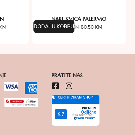
ON
NARUKVICA PALERMO
DODAJ U KORPU
KM
115.00
KM
80.50
KM
NJE
PRATITE NAS