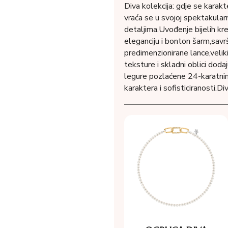
Diva kolekcija: gdje se karak
vraća se u svojoj spektakular
detaljima.Uvođenje bijelih kre
eleganciju i bonton šarm,savr
predimenzionirane lance,veliki,
teksture i skladni oblici doda
legure pozlaćene 24-karatnim
karaktera i sofisticiranosti.Di