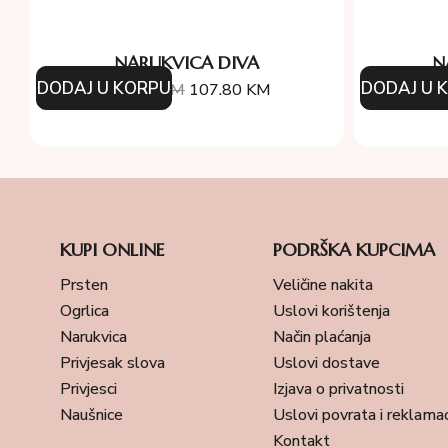
NARUKVICA DIVA
N
DODAJ U KORPU
DODAJ U 
154.00
KM
107.80
KM
15
KUPI ONLINE
PODRŠKA KUPCIMA
Prsten
Veličine nakita
Ogrlica
Uslovi korištenja
Narukvica
Način plaćanja
Privjesak slova
Uslovi dostave
Privjesci
Izjava o privatnosti
Naušnice
Uslovi povrata i reklamac
Kontakt