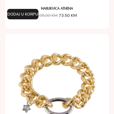
NARUKVICA ATHENA
DODAJ U KORPU
105.00
KM
73.50
KM