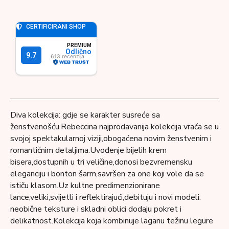
Diva kolekcija: gdje se karakter susreće sa
ženstvenošću.Rebeccina najprodavanija kolekcija vraća se u
svojoj spektakularnoj viziji,obogaćena novim ženstvenim i
romantičnim detaljima.Uvođenje bijelih krem ​​
bisera,dostupnih u tri veličine,donosi bezvremensku
eleganciju i bonton šarm,savršen za one koji vole da se
ističu klasom.Uz kultne predimenzionirane
lance,veliki,svijetli i reflektirajući,debituju i novi modeli:
neobične teksture i skladni oblici dodaju pokret i
delikatnost.Kolekcija koja kombinuje laganu težinu legure