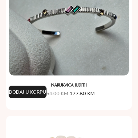
NARUKVICA JUDITH
DODAJ U KORPU
254.00
KM
177.80
KM