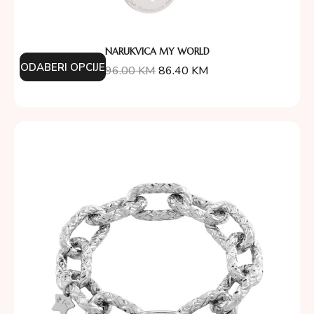
NARUKVICA MY WORLD
ODABERI OPCIJE
96.00
KM
86.40
KM