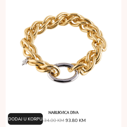
NARUKVICA DIVA
DODAJ U KORPU
134.00
KM
93.80
KM