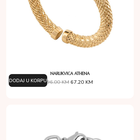
NARUKVICA ATHENA
DODAJ U KORPU
96.00
KM
67.20
KM