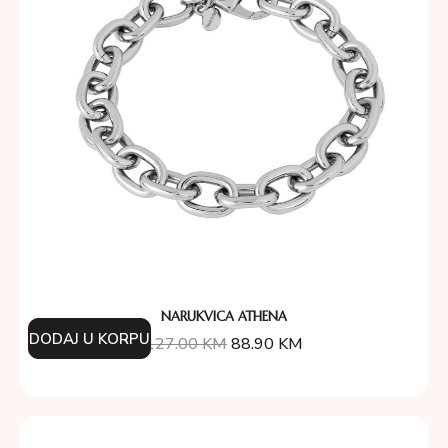
NARUKVICA ATHENA
DODAJ U KORPU
127.00
KM
88.90
KM