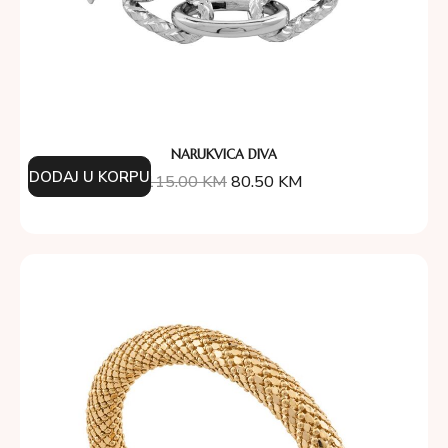
NARUKVICA DIVA
DODAJ U KORPU
115.00
KM
80.50
KM