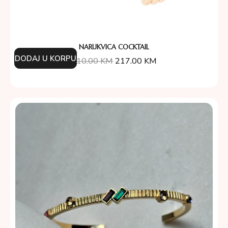
NARUKVICA COCKTAIL
DODAJ U KORPU
310.00
KM
217.00
KM