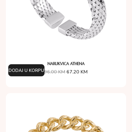
NARUKVICA ATHENA
DODAJ U KORPU
96.00
KM
67.20
KM