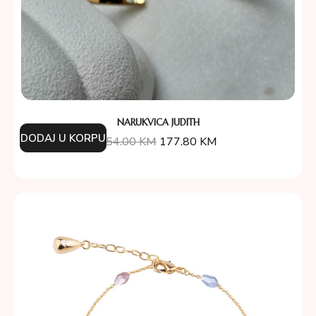
NARUKVICA JUDITH
DODAJ U KORPU
254.00
KM
177.80
KM