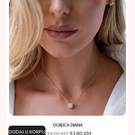
OGRLICA DIANA
DODAJ U KORPU
134.00
KM
93.80
KM