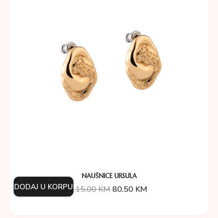
NAUŠNICE URSULA
DODAJ U KORPU
115.00
KM
80.50
KM