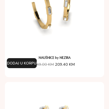
NAUŠNICE by NEZIRA
DODAJ U KORPU
349.00
KM
209.40
KM