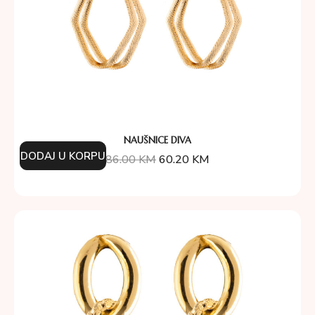
NAUŠNICE DIVA
DODAJ U KORPU
86.00
KM
60.20
KM