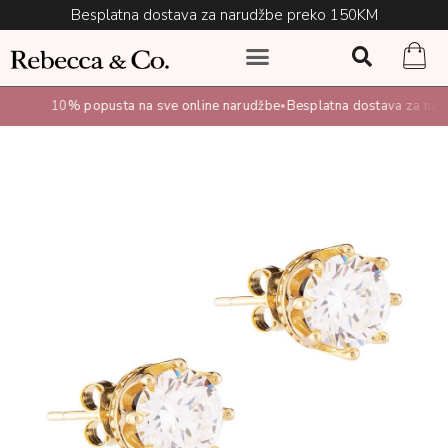
Besplatna dostava za narudžbe preko 150KM
10% popusta na sve online narudžbe
Besplatna dostava za narud
•