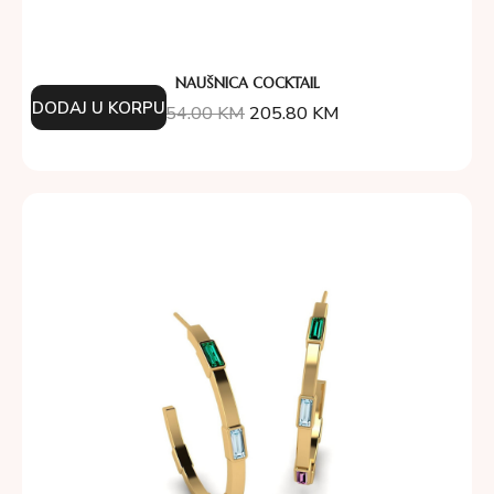
NAUŠNICA COCKTAIL
DODAJ U KORPU
254.00
KM
205.80
KM