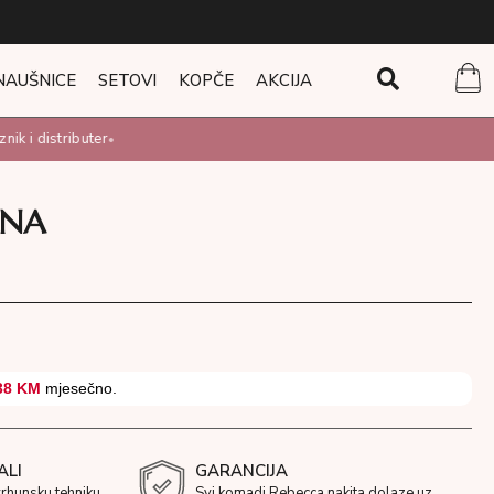
NAUŠNICE
SETOVI
KOPČE
AKCIJA
k i distributer
•
ANA
38 KM
mjesečno.
ALI
GARANCIJA
vrhunsku tehniku
Svi komadi Rebecca nakita dolaze uz