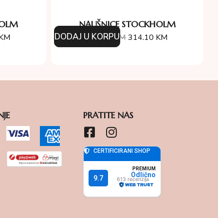
HOLM
NAUŠNICE STOCKHOLM
DODAJ U KORPU
KM
349.00
KM
314.10
KM
NJE
PRATITE NAS