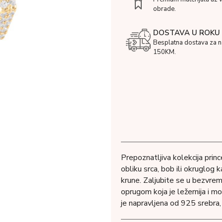
obrade.
DOSTAVA U ROKU 
Besplatna dostava za 
150KM.
Prepoznatljiva kolekcija prin
obliku srca, bob ili okruglog 
krune. Zaljubite se u bezvreme
oprugom koja je ležernija i m
je napravljena od 925 srebra