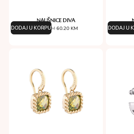
NAUŠNICE DIVA
DODAJ U KORPU
DODAJ U 
86.00
KM
60.20
KM
9