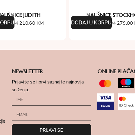
AUŠNICE JUDITH
NAUŠNICE STOCK
KORPU
DODAJ U KORPU
4.00
KM
210.60
KM
310.00
KM
279.00
NEWSLETTER
ONLINE PLAĆA
Prijavite se i prvi saznajte najnovija
sniženja.
ije
PRIJAVI SE