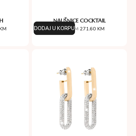
TH
NAUŠNICE COCKTAIL
DODAJ U KORPU
KM
388.00
KM
271.60
KM