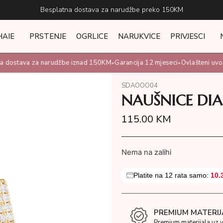
Besplatna dostava za narudžbe preko 150KM
HAIE
PRSTENJE
OGRLICE
NARUKVICE
PRIVJESCI
 dostava za narudžbe iznad 150KM
Garancija 12 mjeseci
Ovlašteni uvozni
•
•
SDAOOO04
NAUŠNICE DI
115.00
KM
Nema na zalihi
Platite na 12 rata samo:
10.
PREMIUM MATERIJ
Premium materijala uz 