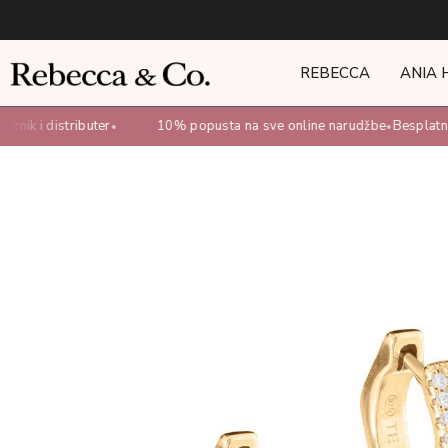
REBECCA
ANIA 
nik i distributer
10% popusta na sve online narudžbe
Besplatna
•
•