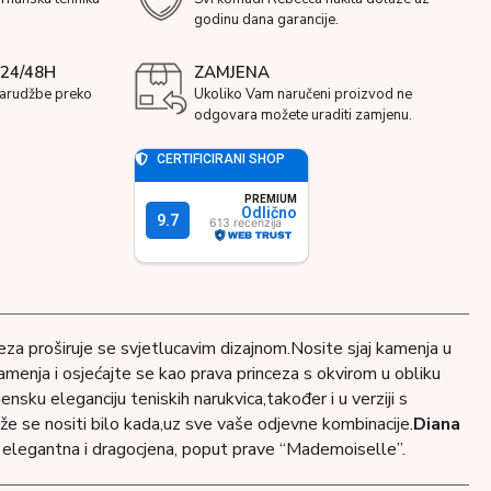
godinu dana garancije.
24/48H
ZAMJENA
narudžbe preko
Ukoliko Vam naručeni proizvod ne
odgovara možete uraditi zamjenu.
ceza proširuje se svjetlucavim dizajnom.Nosite sjaj kamenja u
kamenja i osjećajte se kao prava princeza s okvirom u obliku
nsku eleganciju teniskih narukvica,također i u verziji s
ože se nositi bilo kada,uz sve vaše odjevne kombinacije.
Diana
, elegantna i dragocjena, poput prave “Mademoiselle”.