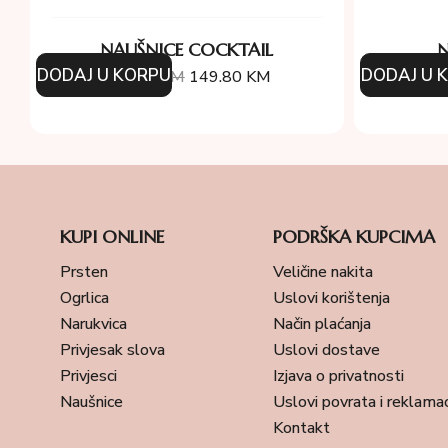
NAUŠNICE COCKTAIL
N
DODAJ U KORPU
DODAJ U 
214.00
KM
149.80
KM
23
KUPI ONLINE
PODRŠKA KUPCIMA
Prsten
Veličine nakita
Ogrlica
Uslovi korištenja
Narukvica
Način plaćanja
Privjesak slova
Uslovi dostave
Privjesci
Izjava o privatnosti
Naušnice
Uslovi povrata i reklamac
Kontakt