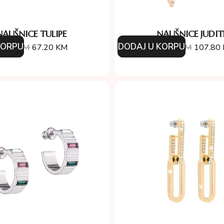
NAUŠNICE TULIPE
NAUŠNICE JUDI
KORPU
DODAJ U KORPU
6.00
KM
67.20
KM
154.00
KM
107.80