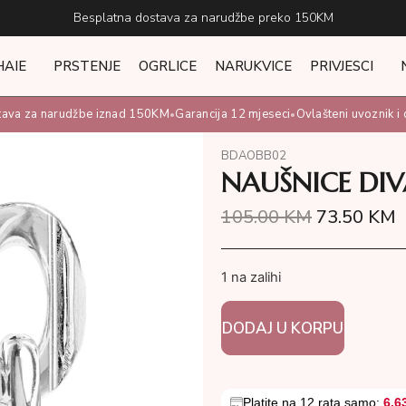
Besplatna dostava za narudžbe preko 150KM
HAIE
PRSTENJE
OGRLICE
NARUKVICE
PRIVJESCI
va za narudžbe iznad 150KM
Garancija 12 mjeseci
Ovlašteni uvoznik i di
•
•
BDAOBB02
NAUŠNICE DIV
105.00
KM
73.50
KM
1 na zalihi
DODAJ U KORPU
Platite na 12 rata samo:
6.6