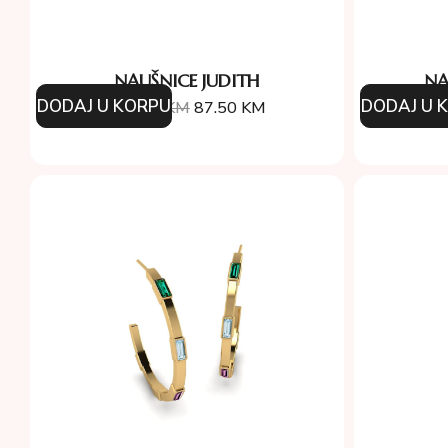
NAUŠNICE JUDITH
NA
DODAJ U KORPU
DODAJ U 
125.00
KM
87.50
KM
38