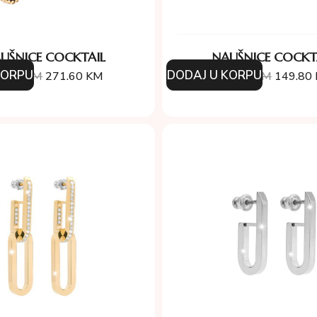
UŠNICE COCKTAIL
NAUŠNICE COCKT
KORPU
DODAJ U KORPU
8.00
KM
271.60
KM
214.00
KM
149.80