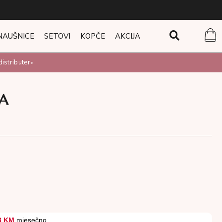
NAUŠNICE
SETOVI
KOPČE
AKCIJA
stributer
•
A
3 KM
mjesečno.