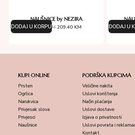
NAUŠNICE by NEZIRA
NAU
DODAJ U KORPU
DODAJ U 
349.00
KM
209.40
KM
31
KUPI ONLINE
PODRŠKA KUPCIMA
Prsten
Veličine nakita
Ogrlica
Uslovi korištenja
Narukvica
Način plaćanja
Privjesak slova
Uslovi dostave
Privjesci
Izjava o privatnosti
Naušnice
Uslovi povrata i reklamac
Kontakt