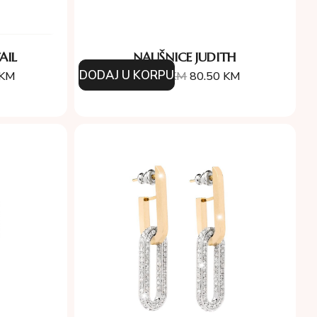
AIL
NAUŠNICE JUDITH
DODAJ U KORPU
KM
115.00
KM
80.50
KM