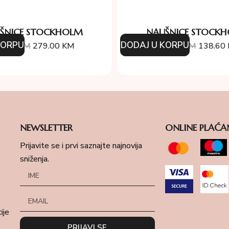
ŠNICE STOCKHOLM
NAUŠNICE STOCK
KORPU
DODAJ U KORPU
0.00
KM
279.00
KM
154.00
KM
138.60
NEWSLETTER
ONLINE PLAĆA
Prijavite se i prvi saznajte najnovija
sniženja.
ije
PRIJAVI SE