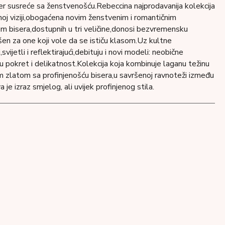
ter susreće sa ženstvenošću.Rebeccina najprodavanija kolekcija
noj viziji,obogaćena novim ženstvenim i romantičnim
m ​​bisera,dostupnih u tri veličine,donosi bezvremensku
šen za one koji vole da se ističu klasom.Uz kultne
svijetli i reflektirajući,debituju i novi modeli: neobične
ju pokret i delikatnost.Kolekcija koja kombinuje laganu težinu
 zlatom sa profinjenošću bisera,u savršenoj ravnoteži između
a je izraz smjelog, ali uvijek profinjenog stila.