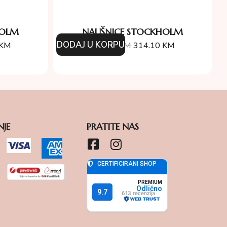
HOLM
NAUŠNICE STOCKHOLM
DODAJ U KORPU
KM
349.00
KM
314.10
KM
NJE
PRATITE NAS