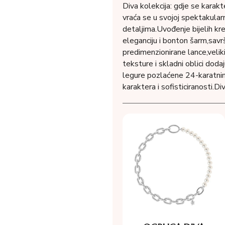
Diva kolekcija: gdje se karak
vraća se u svojoj spektakular
detaljima.Uvođenje bijelih kre
eleganciju i bonton šarm,savr
predimenzionirane lance,veliki,
teksture i skladni oblici doda
legure pozlaćene 24-karatnim
karaktera i sofisticiranosti.Div