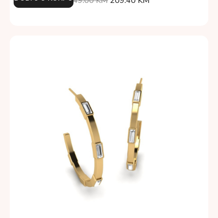
349.00
KM
209.40
KM