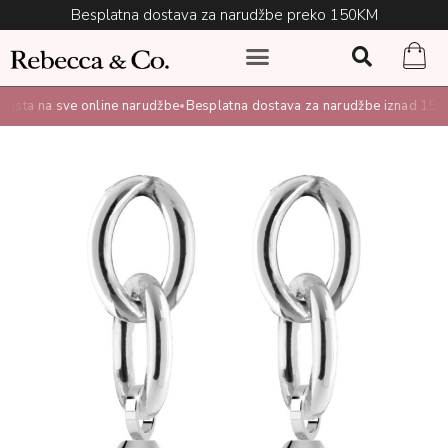
Besplatna dostava za narudžbe preko 150KM
ta na sve online narudžbe
Besplatna dostava za narudžbe iznad 150K
•