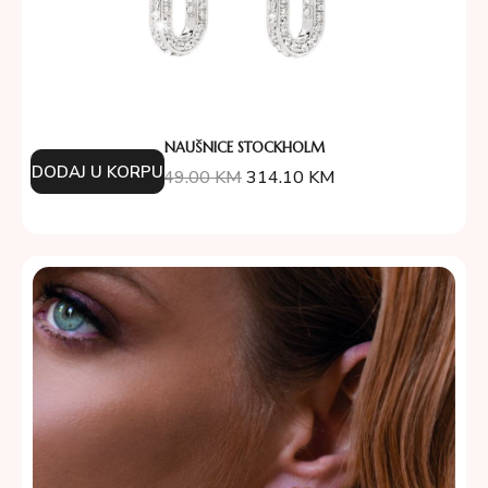
NAUŠNICE STOCKHOLM
DODAJ U KORPU
349.00
KM
314.10
KM