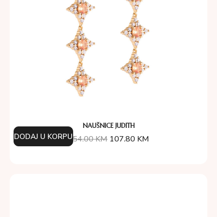
NAUŠNICE JUDITH
DODAJ U KORPU
154.00
KM
107.80
KM