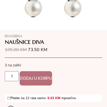
BDAOBB04
NAUŠNICE DIVA
105.00
KM
73.50
KM
3 na zalihi
DODAJ U KORPU
Platite na 12 rata samo:
6.63 KM
mjesečno.