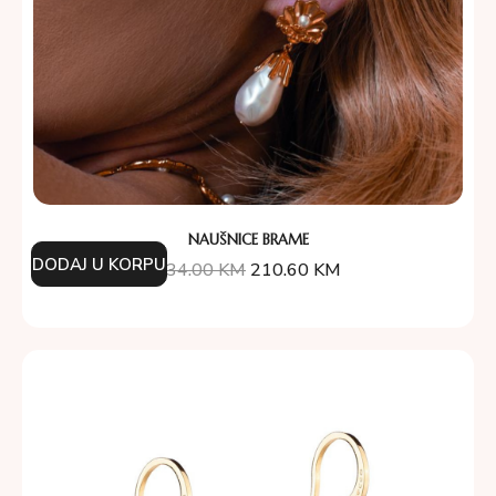
NAUŠNICE BRAME
DODAJ U KORPU
234.00
KM
210.60
KM