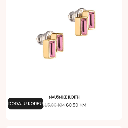
NAUŠNICE JUDITH
DODAJ U KORPU
115.00
KM
80.50
KM