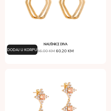
NAUŠNICE DIVA
DODAJ U KORPU
86.00
KM
60.20
KM