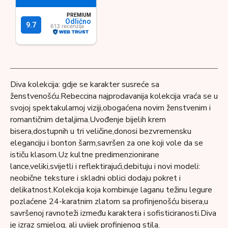
Diva kolekcija: gdje se karakter susreće sa
ženstvenošću.Rebeccina najprodavanija kolekcija vraća se u
svojoj spektakularnoj viziji,obogaćena novim ženstvenim i
romantičnim detaljima.Uvođenje bijelih krem ​​
bisera,dostupnih u tri veličine,donosi bezvremensku
eleganciju i bonton šarm,savršen za one koji vole da se
ističu klasom.Uz kultne predimenzionirane
lance,veliki,svijetli i reflektirajući,debituju i novi modeli:
neobične teksture i skladni oblici dodaju pokret i
delikatnost.Kolekcija koja kombinuje laganu težinu legure
pozlaćene 24-karatnim zlatom sa profinjenošću bisera,u
savršenoj ravnoteži između karaktera i sofisticiranosti.Diva
je izraz smjelog, ali uvijek profinjenog stila.