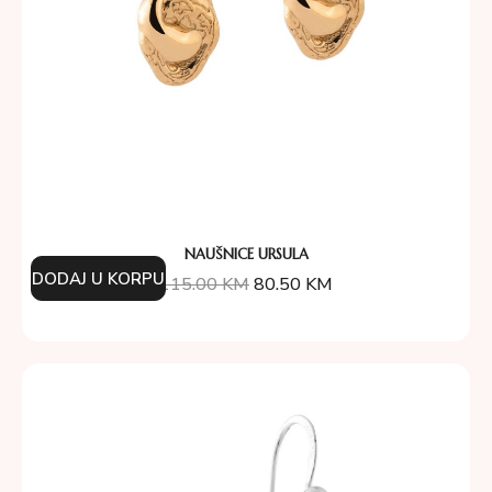
NAUŠNICE URSULA
DODAJ U KORPU
115.00
KM
80.50
KM