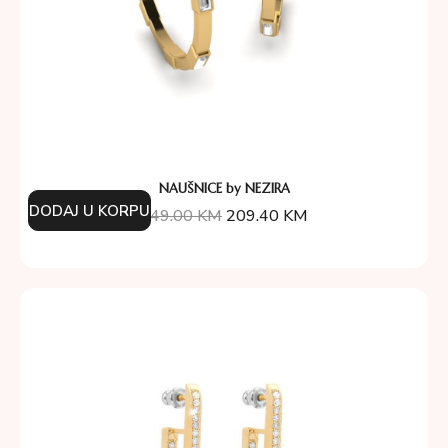
NAUŠNICE by NEZIRA
DODAJ U KORPU
349.00
KM
209.40
KM