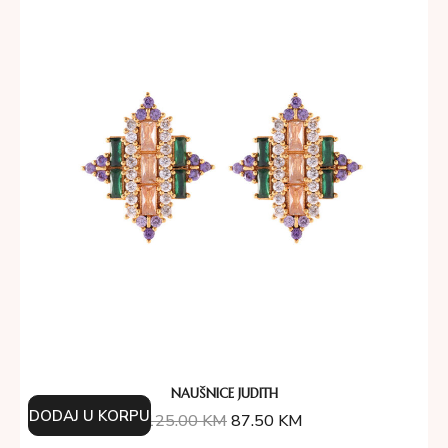
NAUŠNICE JUDITH
DODAJ U KORPU
125.00
KM
87.50
KM