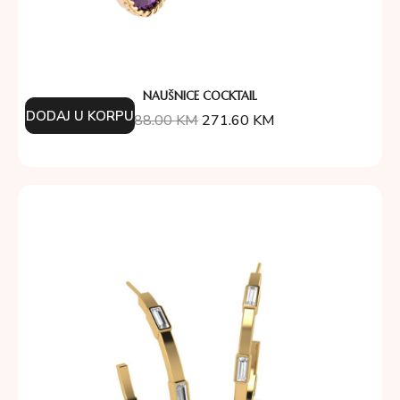
NAUŠNICE COCKTAIL
DODAJ U KORPU
388.00
KM
271.60
KM