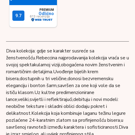
Diva kolekcija: gdje se karakter susreće sa
ženstvenošću.Rebeccina najprodavanija kolekcija vraća se u
svojoj spektakularnoj viziji,obogaćena novim ženstvenim i
romantičnim detaljima.Uvođenje bijelih krem ​​
bisera,dostupnih u tri veličine,donosi bezvremensku
eleganciju i bonton šarm,savršen za one koji vole da se
ističu klasom.Uz kultne predimenzionirane
lance,veliki,svijetli i reflektirajući,debituju i novi modeli:
neobične teksture i skladni oblici dodaju pokret i
delikatnost.Kolekcija koja kombinuje laganu težinu legure
pozlaćene 24-karatnim zlatom sa profinjenošću bisera,u
savršenoj ravnoteži između karaktera i sofisticiranosti.Diva
je izraz smjelog, ali uvijek profinjenog stila.