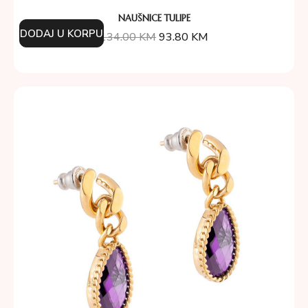
NAUŠNICE TULIPE
DODAJ U KORPU
134.00
KM
93.80
KM