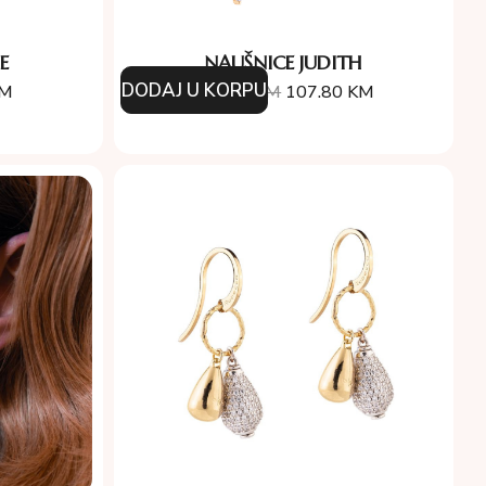
E
NAUŠNICE JUDITH
DODAJ U KORPU
M
154.00
KM
107.80
KM