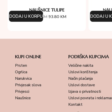
NAUŠNICE TULIPE
NAU
DODAJ U KORPU
DODAJ U 
134.00
KM
93.80
KM
34
KUPI ONLINE
PODRŠKA KUPCIMA
Prsten
Veličine nakita
Ogrlica
Uslovi korištenja
Narukvica
Način plaćanja
Privjesak slova
Uslovi dostave
Privjesci
Izjava o privatnosti
Naušnice
Uslovi povrata i reklamac
Kontakt