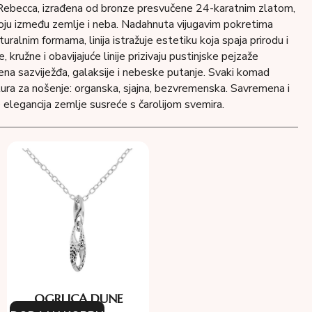
Rebecca, izrađena od bronze presvučene 24-karatnim zlatom,
poju između zemlje i neba. Nadahnuta vijugavim pokretima
turalnim formama, linija istražuje estetiku koja spaja prirodu i
 kružne i obavijajuće linije prizivaju pustinjske pejzaže
jena sazviježđa, galaksije i nebeske putanje. Svaki komad
ktura za nošenje: organska, sjajna, bezvremenska. Savremena i
se elegancija zemlje susreće s čarolijom svemira.
OGRLICA DUNE