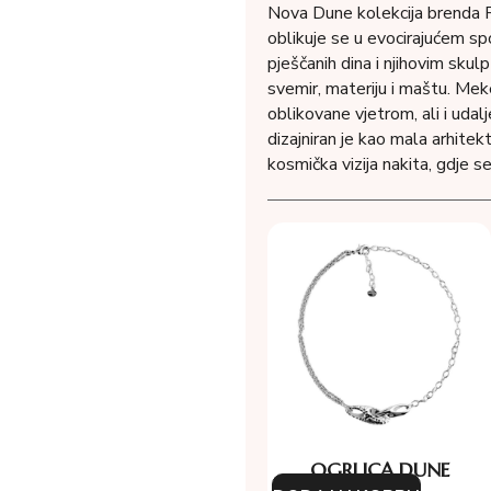
Nova Dune kolekcija brenda 
oblikuje se u evocirajućem s
pješčanih dina i njihovim skulp
svemir, materiju i maštu. Meke,
oblikovane vjetrom, ali i udal
dizajniran je kao mala arhite
kosmička vizija nakita, gdje 
OGRLICA DUNE