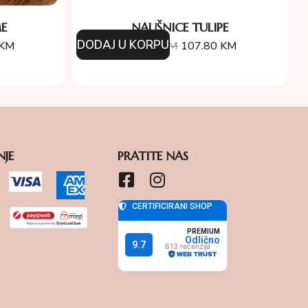
E
NAUŠNICE TULIPE
DODAJ U KORPU
KM
154.00
KM
107.80
KM
NJE
PRATITE NAS