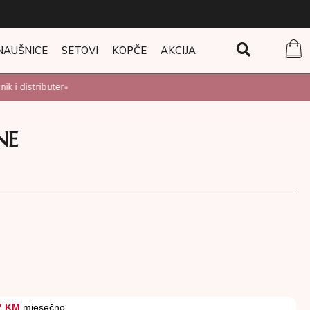
NAUŠNICE
SETOVI
KOPČE
AKCIJA
 i distributer
•
NE
7 KM
mjesečno.