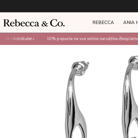
REBECCA
ANIA 
ik i distributer
10% popusta na sve online narudžbe
Besplatna 
•
•