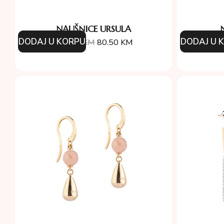
NAUŠNICE URSULA
DODAJ U KORPU
DODAJ U 
115.00
KM
80.50
KM
9