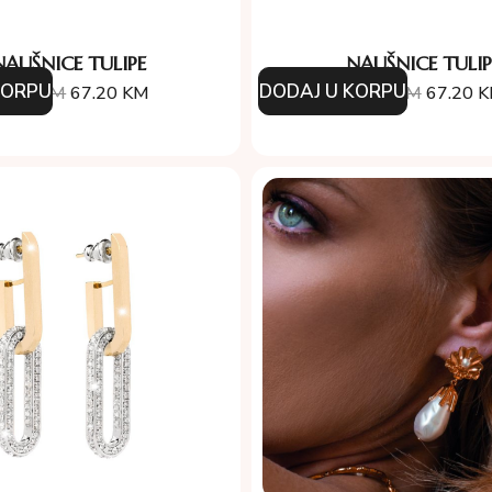
NAUŠNICE TULIPE
NAUŠNICE TULIP
KORPU
DODAJ U KORPU
6.00
KM
67.20
KM
96.00
KM
67.20
K