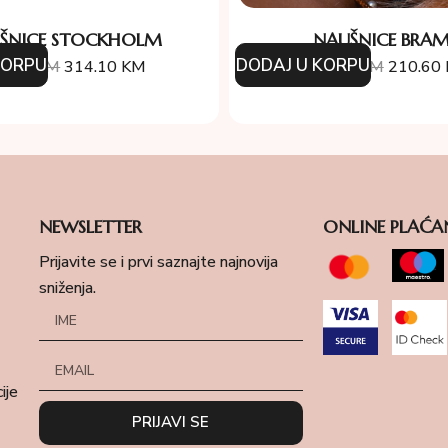
ŠNICE STOCKHOLM
NAUŠNICE BRAM
KORPU
DODAJ U KORPU
9.00
KM
314.10
KM
234.00
KM
210.60
NEWSLETTER
ONLINE PLAĆA
Prijavite se i prvi saznajte najnovija
sniženja.
ije
PRIJAVI SE