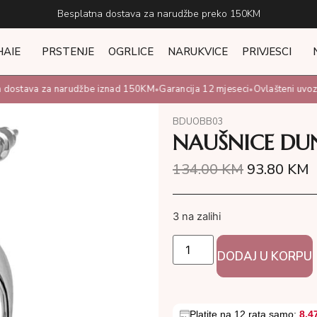
Besplatna dostava za narudžbe preko 150KM
HAIE
PRSTENJE
OGRLICE
NARUKVICE
PRIVJESCI
dostava za narudžbe iznad 150KM
Garancija 12 mjeseci
Ovlašteni uvoznik
•
•
BDUOBB03
NAUŠNICE DU
134.00
KM
93.80
KM
3 na zalihi
DODAJ U KORPU
Platite na 12 rata samo:
8.4