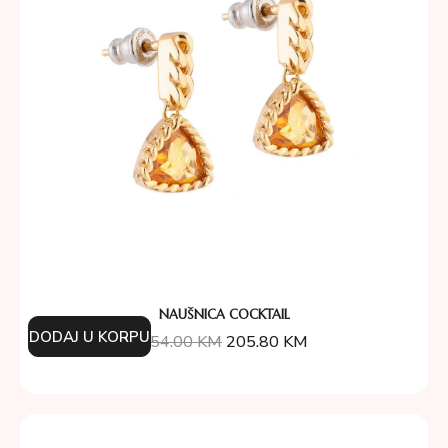
NAUŠNICA COCKTAIL
DODAJ U KORPU
254.00
KM
205.80
KM