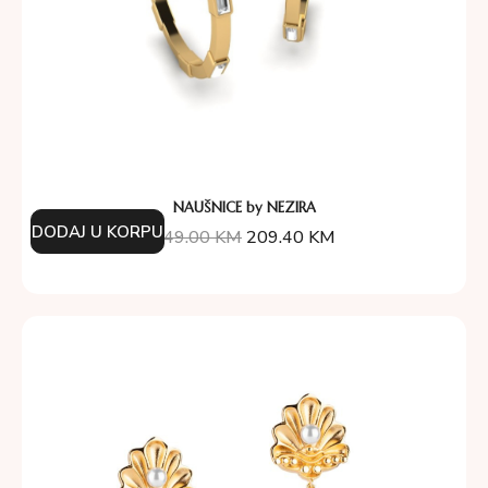
NAUŠNICE by NEZIRA
DODAJ U KORPU
349.00
KM
209.40
KM