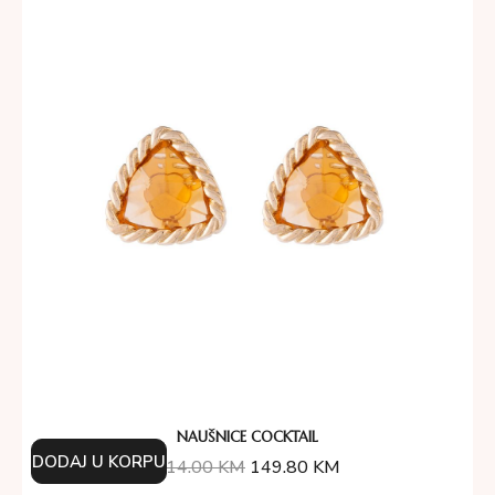
NAUŠNICE COCKTAIL
DODAJ U KORPU
214.00
KM
149.80
KM