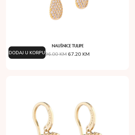
NAUŠNICE TULIPE
DODAJ U KORPU
96.00
KM
67.20
KM