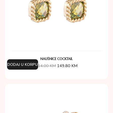
NAUŠNICE COCKTAIL
DODAJ U KORPU
214.00
KM
149.80
KM