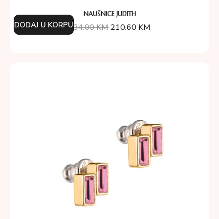
NAUŠNICE JUDITH
DODAJ U KORPU
234.00
KM
210.60
KM