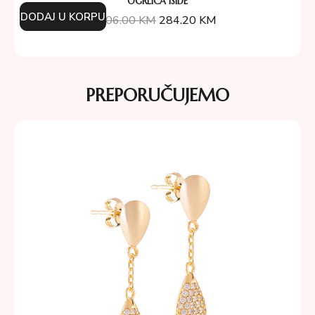
OGRLICA ISIDE
DODAJ U KORPU
406.00
KM
284.20
KM
PREPORUČUJEMO