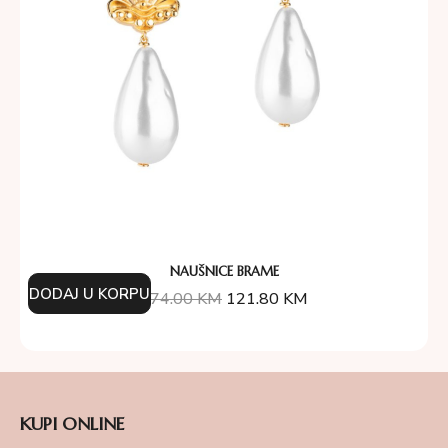
NAUŠNICE BRAME
DODAJ U KORPU
174.00
KM
121.80
KM
KUPI ONLINE