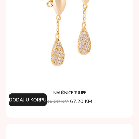
NAUŠNICE TULIPE
DODAJ U KORPU
96.00
KM
67.20
KM