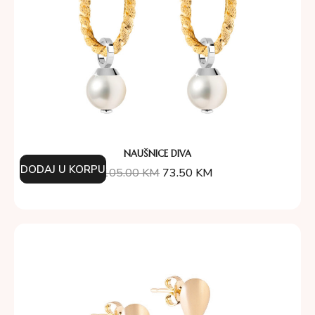
NAUŠNICE DIVA
DODAJ U KORPU
105.00
KM
73.50
KM