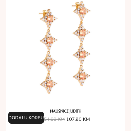
NAUŠNICE JUDITH
DODAJ U KORPU
154.00
KM
107.80
KM