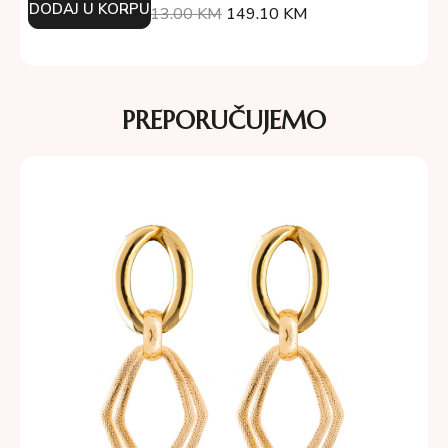
DODAJ U KORPU
213.00
KM
149.10
KM
PREPORUČUJEMO