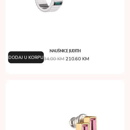
NAUŠNICE JUDITH
DODAJ U KORPU
234.00
KM
210.60
KM