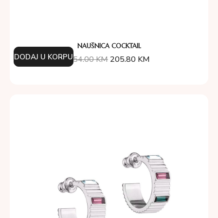
NAUŠNICA COCKTAIL
DODAJ U KORPU
254.00
KM
205.80
KM