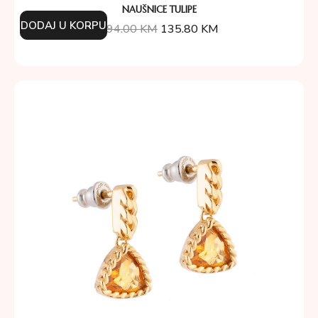
NAUŠNICE TULIPE
DODAJ U KORPU
194.00
KM
135.80
KM