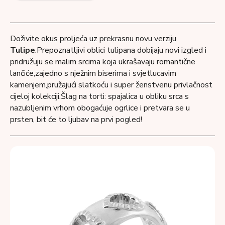
Doživite okus proljeća uz prekrasnu novu verziju
Tulipe
.Prepoznatljivi oblici tulipana dobijaju novi izgled i
pridružuju se malim srcima koja ukrašavaju romantične
lančiće,zajedno s nježnim biserima i svjetlucavim
kamenjem,pružajući slatkoću i super ženstvenu privlačnost
cijeloj kolekciji.Šlag na torti: spajalica u obliku srca s
nazubljenim vrhom obogaćuje ogrlice i pretvara se u
prsten, bit će to ljubav na prvi pogled!