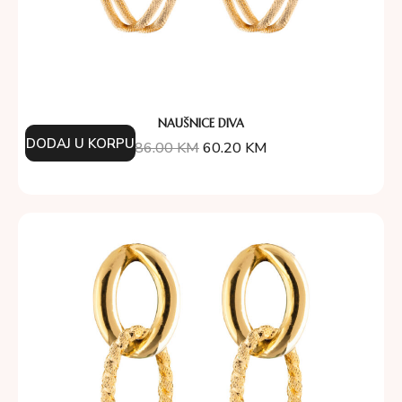
NAUŠNICE DIVA
DODAJ U KORPU
86.00
KM
60.20
KM