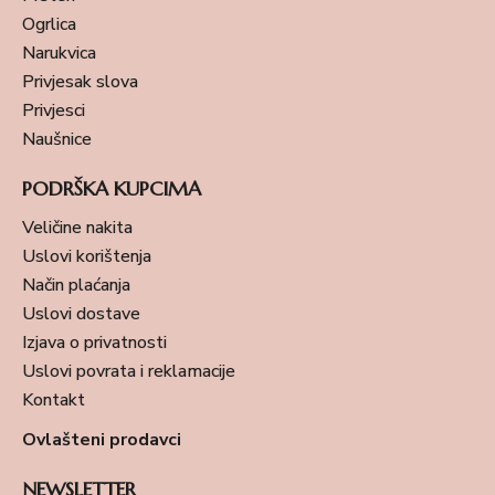
Ogrlica
Narukvica
Privjesak slova
Privjesci
Naušnice
PODRŠKA KUPCIMA
Veličine nakita
Uslovi korištenja
Način plaćanja
Uslovi dostave
Izjava o privatnosti
Uslovi povrata i reklamacije
Kontakt
Ovlašteni prodavci
NEWSLETTER