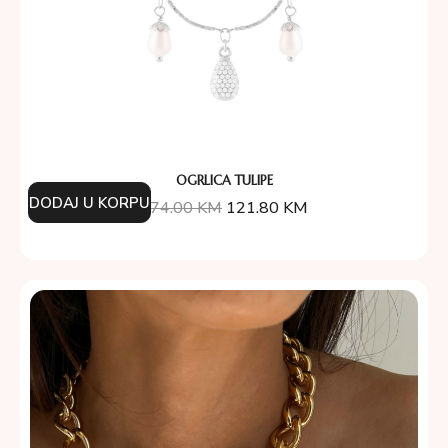
OGRLICA TULIPE
DODAJ U KORPU
174.00
KM
121.80
KM