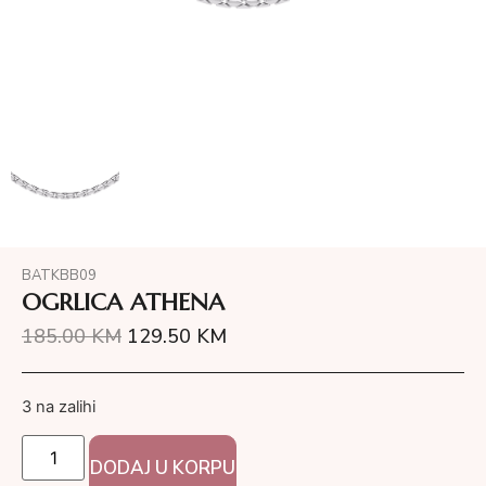
BATKBB09
OGRLICA ATHENA
185.00
KM
129.50
KM
3 na zalihi
DODAJ U KORPU