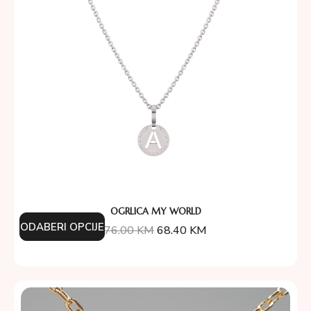
OGRLICA MY WORLD
ODABERI OPCIJE
76.00
KM
68.40
KM