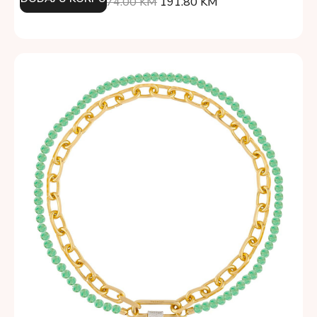
274.00
KM
191.80
KM