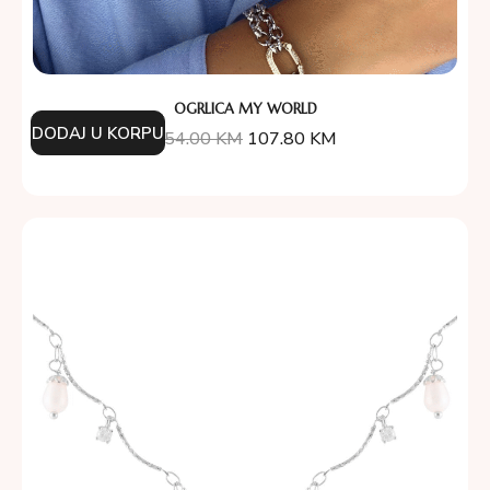
OGRLICA MY WORLD
DODAJ U KORPU
154.00
KM
107.80
KM