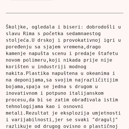
Školjke, ogledala i biseri: dobrodošli u 
slavu Rima s početka sedamnaestog 
stoljeća.U drskoj i provokativnoj igri u 
poređenju sa sjajem vremena,drago 
kamenje napušta scenu i predaje štafetu 
novom polimeru,koji nikada prije nije 
korišten u industriji modnog 
nakita.Plastika napuštena u okeanima i 
na deponijama,sa svojim najrazličitijim 
bojama,spaja se jedna s drugom u 
inovativnom i potpuno italijanskom 
procesu,da bi se zatim obrađivala istim 
tehnologijama kao i osnovni 
metali.Rezultat je eksplozija umjetnosti 
i varijabilnosti,jer se svaki "dragulj" 
razlikuje od drugog ovisno o plastičnoj 