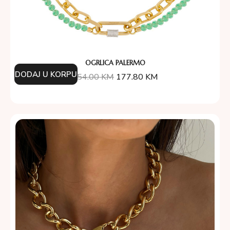
OGRLICA PALERMO
DODAJ U KORPU
254.00
KM
177.80
KM