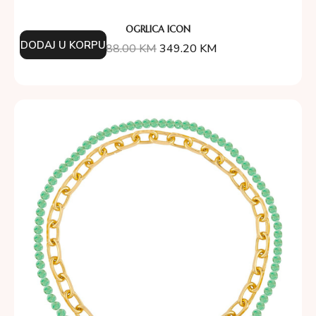
OGRLICA ICON
DODAJ U KORPU
388.00
KM
349.20
KM