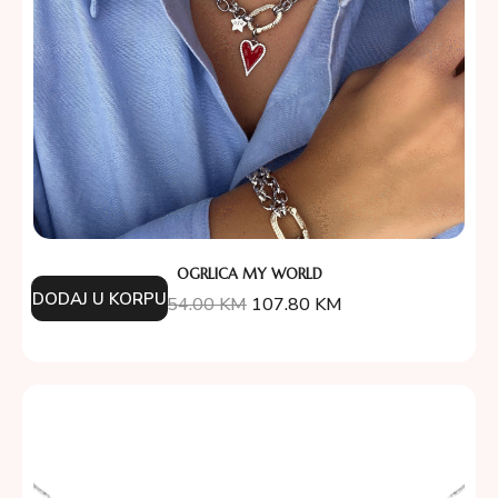
OGRLICA MY WORLD
DODAJ U KORPU
154.00
KM
107.80
KM