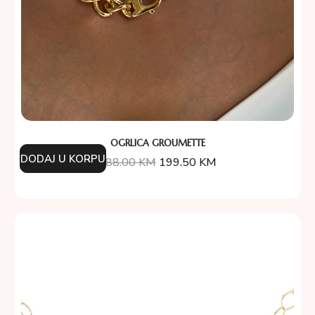
OGRLICA GROUMETTE
DODAJ U KORPU
388.00
KM
199.50
KM