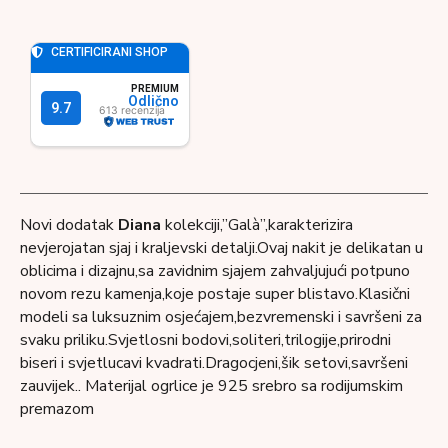
Novi dodatak
Diana
kolekciji,”Galà”,karakterizira
nevjerojatan sjaj i kraljevski detalji.Ovaj nakit je delikatan u
oblicima i dizajnu,sa zavidnim sjajem zahvaljujući potpuno
novom rezu kamenja,koje postaje super blistavo.Klasični
modeli sa luksuznim osjećajem,bezvremenski i savršeni za
svaku priliku.Svjetlosni bodovi,soliteri,trilogije,prirodni
biseri i svjetlucavi kvadrati.Dragocjeni,šik setovi,savršeni
zauvijek.. Materijal ogrlice je 925 srebro sa rodijumskim
premazom