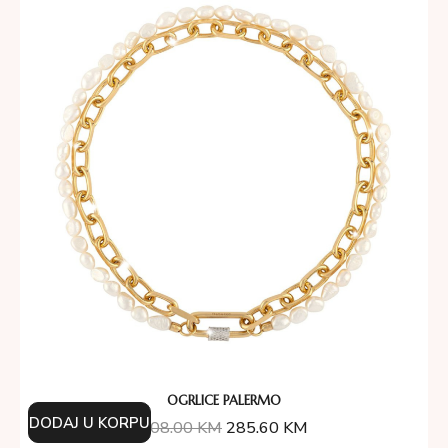
OGRLICE PALERMO
DODAJ U KORPU
408.00
KM
285.60
KM