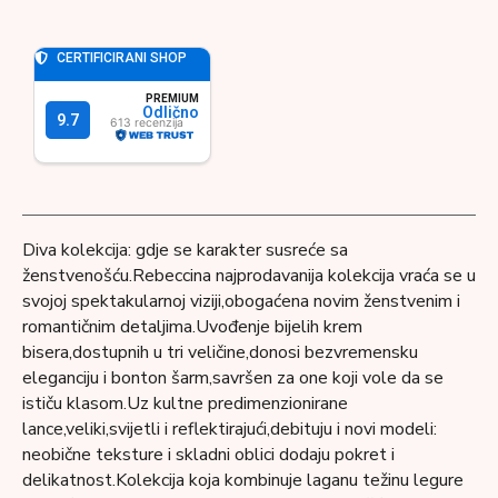
Diva kolekcija: gdje se karakter susreće sa
ženstvenošću.Rebeccina najprodavanija kolekcija vraća se u
svojoj spektakularnoj viziji,obogaćena novim ženstvenim i
romantičnim detaljima.Uvođenje bijelih krem ​​
bisera,dostupnih u tri veličine,donosi bezvremensku
eleganciju i bonton šarm,savršen za one koji vole da se
ističu klasom.Uz kultne predimenzionirane
lance,veliki,svijetli i reflektirajući,debituju i novi modeli:
neobične teksture i skladni oblici dodaju pokret i
delikatnost.Kolekcija koja kombinuje laganu težinu legure