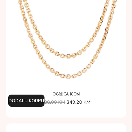
OGRLICA ICON
DODAJ U KORPU
388.00
KM
349.20
KM