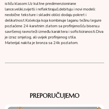
ističu klasom.Uz kultne predimenzionirane
lance,veliki,svijetli i reflektirajući,debituju i novi modeli:
neobične teksture i skladni oblici dodaju pokret i
delikatnost.Kolekcija koja kombinuje laganu težinu legure
pozlaćene 24-karatnim zlatom sa profinjenošću bisera,u
savršenoj ravnoteži između karaktera i sofisticiranosti.Diva
je izraz smjelog, ali uvijek profinjenog stila.
Materijal nakita je bronza sa 24k pozlatom.
PREPORUČUJEMO