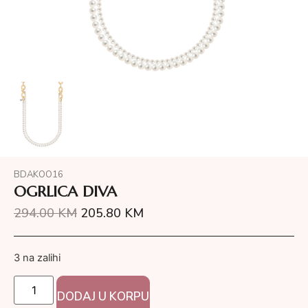
BDAKOO16
OGRLICA DIVA
294.00
KM
205.80
KM
3 na zalihi
DODAJ U KORPU