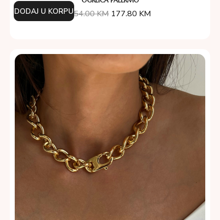
OGRLICA PALERMO
DODAJ U KORPU
254.00
KM
177.80
KM