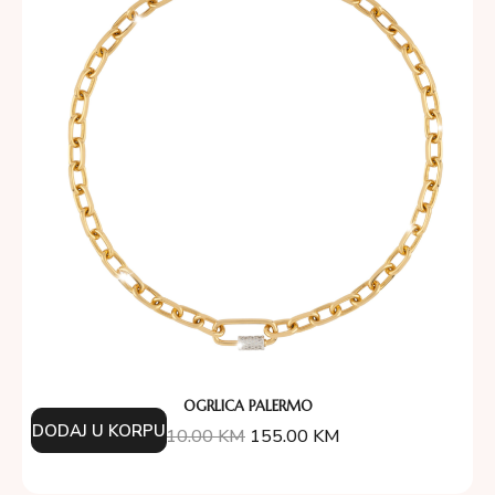
OGRLICA PALERMO
DODAJ U KORPU
310.00
KM
155.00
KM