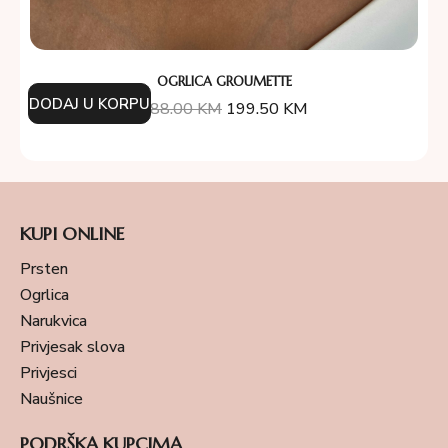
OGRLICA GROUMETTE
DODAJ U KORPU
388.00
KM
199.50
KM
KUPI ONLINE
Prsten
Ogrlica
Narukvica
Privjesak slova
Privjesci
Naušnice
PODRŠKA KUPCIMA