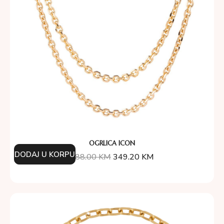
OGRLICA ICON
DODAJ U KORPU
388.00
KM
349.20
KM