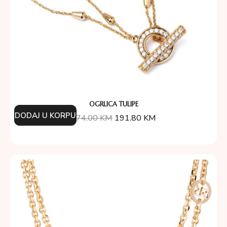
OGRLICA TULIPE
DODAJ U KORPU
274.00
KM
191.80
KM