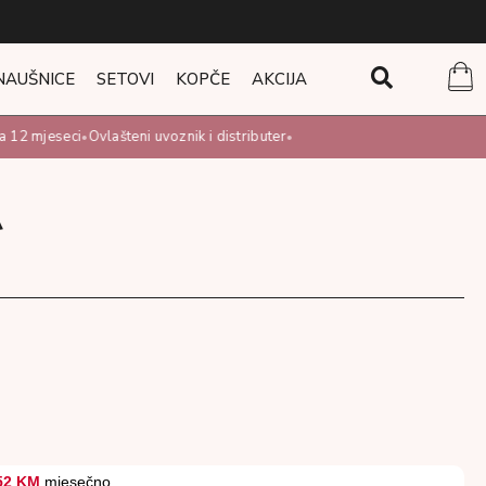
NAUŠNICE
SETOVI
KOPČE
AKCIJA
12 mjeseci
Ovlašteni uvoznik i distributer
•
•
A
M
52 KM
mjesečno.