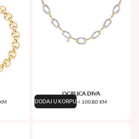
OGRLICA DIVA
DODAJ U KORPU
KM
144.00
KM
100.80
KM