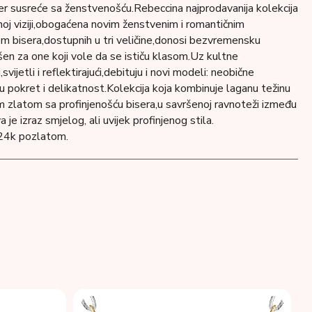
ter susreće sa ženstvenošću.Rebeccina najprodavanija kolekcija
noj viziji,obogaćena novim ženstvenim i romantičnim
m ​​bisera,dostupnih u tri veličine,donosi bezvremensku
šen za one koji vole da se ističu klasom.Uz kultne
svijetli i reflektirajući,debituju i novi modeli: neobične
ju pokret i delikatnost.Kolekcija koja kombinuje laganu težinu
 zlatom sa profinjenošću bisera,u savršenoj ravnoteži između
a je izraz smjelog, ali uvijek profinjenog stila.
 24k pozlatom.