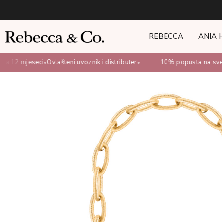
REBECCA
ANIA 
a 12 mjeseci
Ovlašteni uvoznik i distributer
10% popusta na sve o
•
•