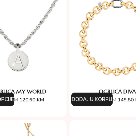
RLICA MY WORLD
OGRLICA DIVA
PCIJE
DODAJ U KORPU
4.00
KM
120.60
KM
214.00
KM
149.80