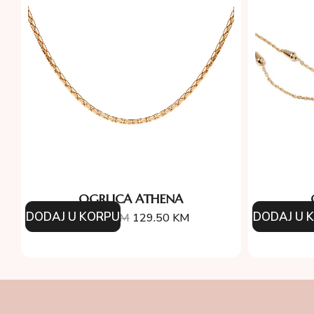
OGRLICA ATHENA
DODAJ U KORPU
DODAJ U 
185.00
KM
129.50
KM
27