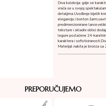
Diva kolekcija: gdje se karak
vraća se u svojoj spektakular
detaljima.Uvođenje bijelih kre
eleganciju i bonton šarm,savr
predimenzionirane lance,veliki,
teksture i skladni oblici doda
legure pozlaćene 24-karatnim
karaktera i sofisticiranosti.Div
Materijal nakita je bronza sa
PREPORUČUJEMO