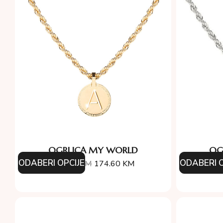
OGRLICA MY WORLD
OG
ODABERI OPCIJE
ODABERI O
194.00
KM
174.60
KM
13