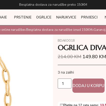
Besplatna dostava za narudžbe preko 150KM
HAIE
PRSTENJE
OGRLICE
NARUKVICE
PRIVJESCI
nline narudžbe
Besplatna dostava za narudžbe iznad 150KM
Garancija 
•
•
BDAKOO18
OGRLICA DIV
214.00
KM
149.80
K
3 na zalihi
DODAJ U KORPU
Platite na 12 rata samo:
13.