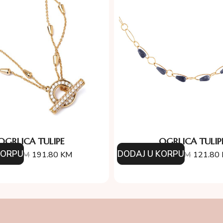
OGRLICA TULIPE
OGRLICA TULIP
KORPU
DODAJ U KORPU
4.00
KM
191.80
KM
174.00
KM
121.80