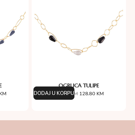
E
OGRLICA TULIPE
DODAJ U KORPU
KM
184.00
KM
128.80
KM