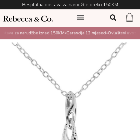
Besplatna dostava za narudžbe preko 150KM
tava za narudžbe iznad 150KM
Garancija 12 mjeseci
Ovlašteni uvoznik i 
•
•