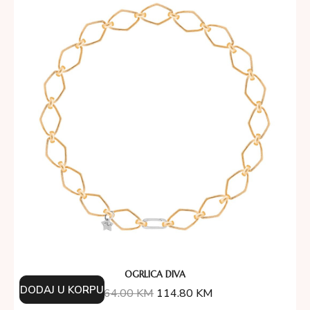
OGRLICA DIVA
DODAJ U KORPU
164.00
KM
114.80
KM