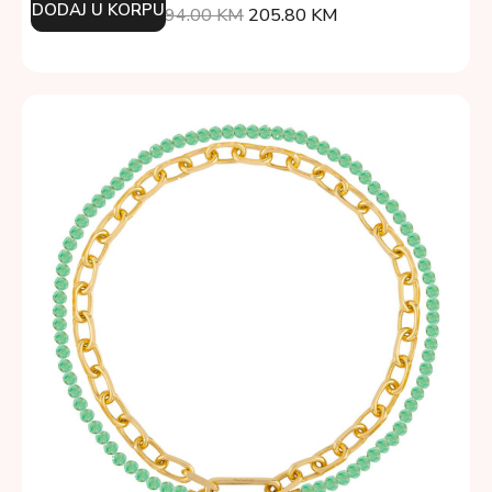
DODAJ U KORPU
294.00
KM
205.80
KM