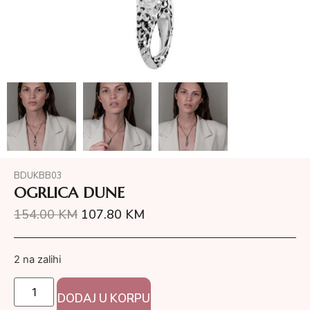
BDUKBB03
OGRLICA DUNE
154.00
KM
107.80
KM
2 na zalihi
DODAJ U KORPU