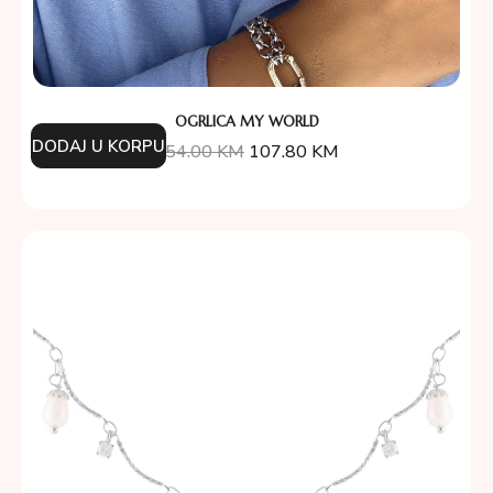
OGRLICA MY WORLD
DODAJ U KORPU
154.00
KM
107.80
KM