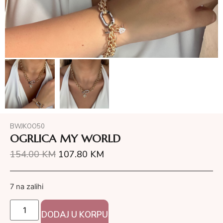
BWJKOO50
OGRLICA MY WORLD
154.00
KM
107.80
KM
7 na zalihi
DODAJ U KORPU