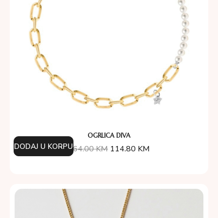
OGRLICA DIVA
DODAJ U KORPU
164.00
KM
114.80
KM