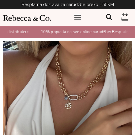
Besplatna dostava za narudžbe preko 150KM
i distributer
10% popusta na sve online narudžbe
Besplatna dost
•
•