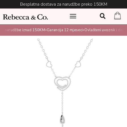
Besplatna dostava za narudžbe preko 150KM
a narudžbe iznad 150KM
Garancija 12 mjeseci
Ovlašteni uvoznik i distrib
•
•