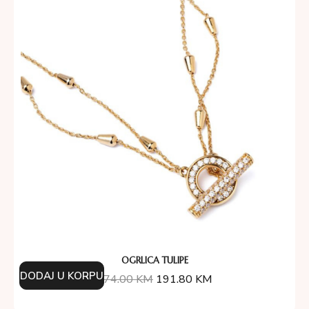
OGRLICA TULIPE
DODAJ U KORPU
274.00
KM
191.80
KM