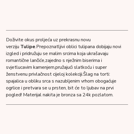
Doživite okus proljeća uz prekrasnu novu
verziju
Tulipe
.Prepoznatljivi oblici tulipana dobijaju novi
izgled i pridružuju se malim srcima koja ukrašavaju
romantične lančiće,zajedno s nježnim biserima i
svjetlucavim kamenjem,pružajući slatkoću i super
ženstvenu privlačnost cijeloj kolekciji.Šlag na torti:
spajalica u obliku srca s nazubljenim vrhom obogaćuje
ogrlice i pretvara se u prsten, bit će to ljubav na prvi
pogled!
Materijal nakita je bronza sa 24k pozlatom.