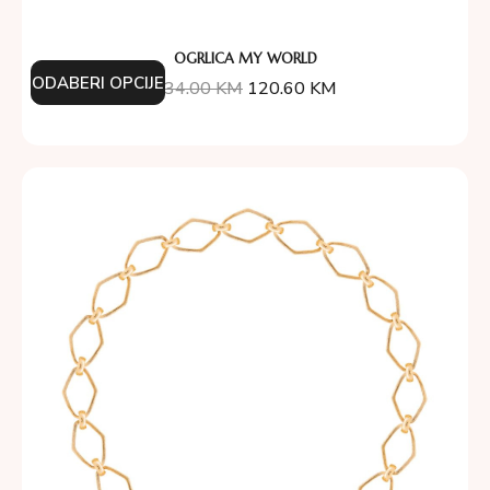
OGRLICA MY WORLD
ODABERI OPCIJE
134.00
KM
120.60
KM