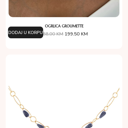
OGRLICA GROUMETTE
DODAJ U KORPU
388.00
KM
199.50
KM