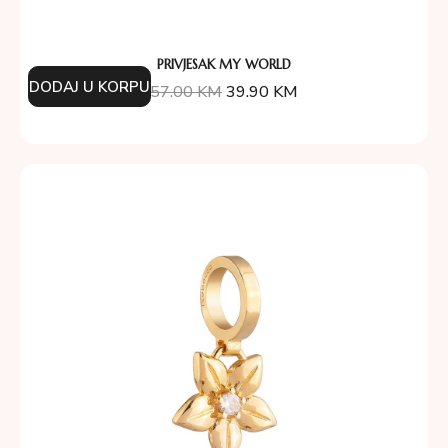
PRIVJESAK MY WORLD
DODAJ U KORPU
57.00
KM
39.90
KM