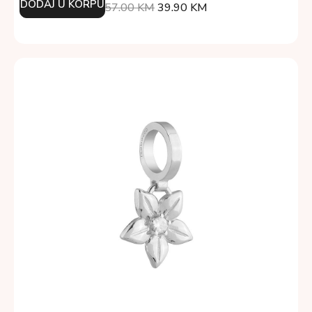
DODAJ U KORPU
57.00
KM
39.90
KM