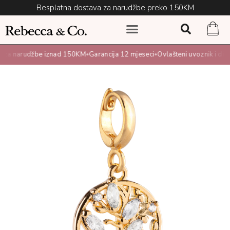
Besplatna dostava za narudžbe preko 150KM
za narudžbe iznad 150KM
Garancija 12 mjeseci
Ovlašteni uvoznik i distr
•
•